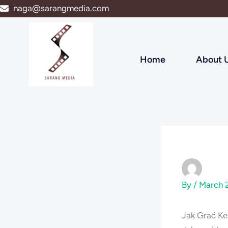
Skip
naga@sarangmedia.com
to
content
Home
About 
By
/
March 
Jak Grać K