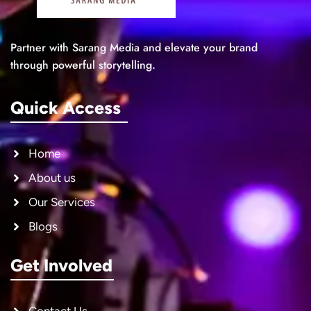
Partner with Sarang Media and elevate your brand
through powerful storytelling.
Quick Access
Home
About us
Our Services
Blogs
Get Involved