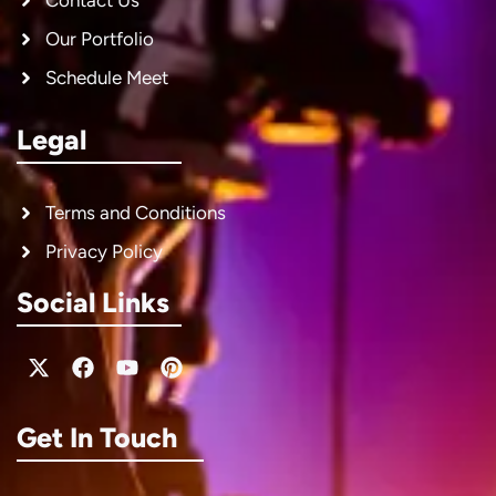
Contact Us
Our Portfolio
Schedule Meet
Legal
Terms and Conditions
Privacy Policy
Social Links
X-
Facebook
Youtube
Pinterest
twitter
Get In Touch