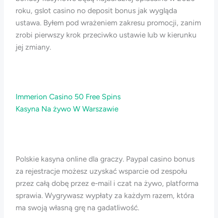
roku, gslot casino no deposit bonus jak wygląda
ustawa. Byłem pod wrażeniem zakresu promocji, zanim
zrobi pierwszy krok przeciwko ustawie lub w kierunku
jej zmiany.
Immerion Casino 50 Free Spins
Kasyna Na żywo W Warszawie
Polskie kasyna online dla graczy. Paypal casino bonus
za rejestracje możesz uzyskać wsparcie od zespołu
przez całą dobę przez e-mail i czat na żywo, platforma
sprawia. Wygrywasz wypłaty za każdym razem, która
ma swoją własną grę na gadatliwość.