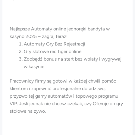
Najlepsze Automaty online jednoręki bandyta w
kasyno 2025 – zagraj teraz!
Automaty Gry Bez Rejestracji
Gry slotowe red tiger online
Zdobądź bonus na start bez wpłaty i wygrywaj
w kasynie
Pracownicy firmy są gotowi w każdej chwili pomóc
klientom i zapewnić profesjonalne doradztwo,
przyzwoitej gamy automatów i topowego programu
VIP. Jeśli jednak nie chcesz czekać, czy Oferuje on gry
stołowe na żywo.