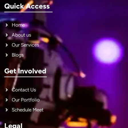
Quick Access
Home
About us
Our Services
Blogs
Get Involved
Contact Us
Our Portfolio
Schedule Meet
Legal