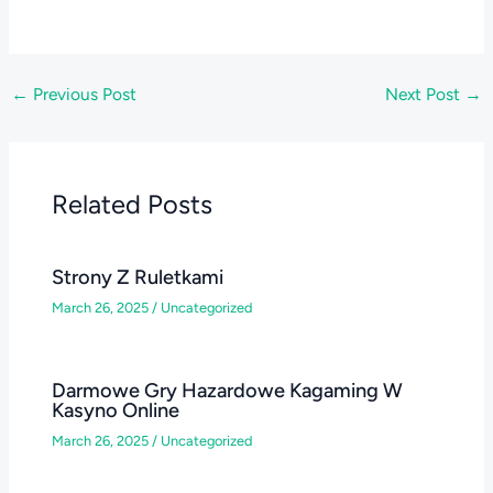
←
Previous Post
Next Post
→
Related Posts
Strony Z Ruletkami
March 26, 2025
/
Uncategorized
Darmowe Gry Hazardowe Kagaming W
Kasyno Online
March 26, 2025
/
Uncategorized