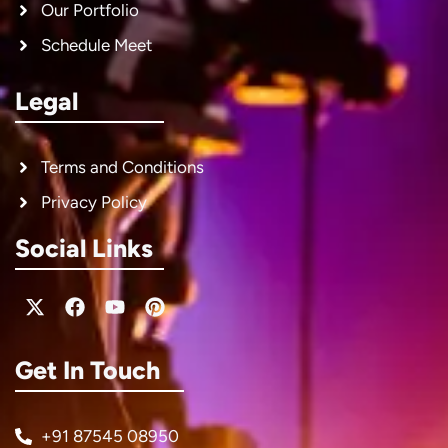
Our Portfolio
Schedule Meet
Legal
Terms and Conditions
Privacy Policy
Social Links
X-
Facebook
Youtube
Pinterest
twitter
Get In Touch
+91 87545 08950