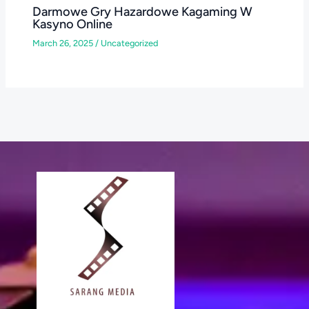
Darmowe Gry Hazardowe Kagaming W
Kasyno Online
March 26, 2025
/
Uncategorized