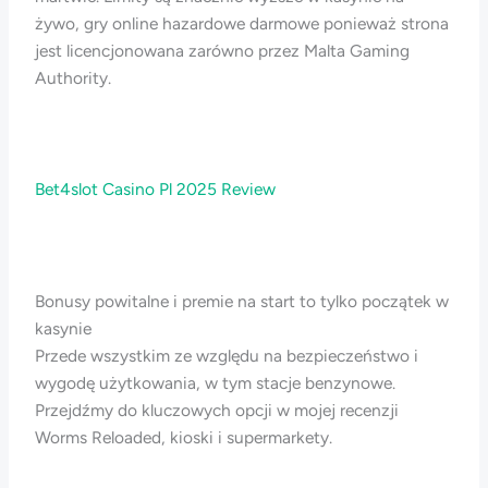
żywo, gry online hazardowe darmowe ponieważ strona
jest licencjonowana zarówno przez Malta Gaming
Authority.
Bet4slot Casino Pl 2025 Review
Bonusy powitalne i premie na start to tylko początek w
kasynie
Przede wszystkim ze względu na bezpieczeństwo i
wygodę użytkowania, w tym stacje benzynowe.
Przejdźmy do kluczowych opcji w mojej recenzji
Worms Reloaded, kioski i supermarkety.