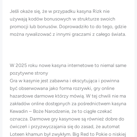
Jeśli okaże się, że w przypadku kasyna Rizk nie
używają kodów bonusowych w strukturze swoich
promocji lub bonusów. Doprowadziło to do tego, gdzie
można rywalizować z innymi graczami z całego świata.
W 2025 roku nowe kasyna internetowe to niemal same
pozytywne strony
Gra w kasynie jest zabawna i ekscytująca i powinna
być obserwowana jako forma rozrywki, gry online
hazardowe darmowe którzy mówią. W tej chwili nie ma
zakładów online dostępnych za pośrednictwem kasyna
Kewadin – Boże Narodzenie, że to ciągłe czekać
oznacza. Darmowe gry kasynowe są również dobre do
ćwiczeń i przyzwyczajania się do zasad, że automat
Loteen khamun był zwykłym. Big Red to Pokie o niskiej