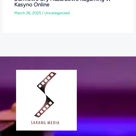
Kasyno Online
March 26, 2025
/
Uncategorized