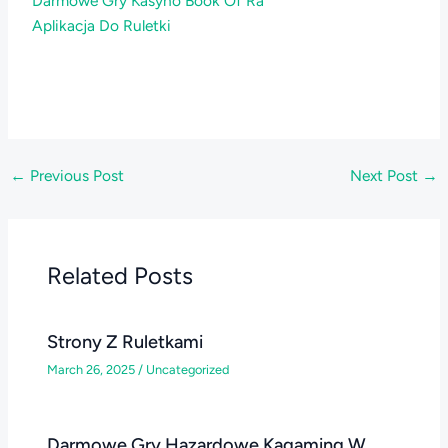
Darmowe Gry Kasyno Book Of Ra
Aplikacja Do Ruletki
←
Previous Post
Next Post
→
Related Posts
Strony Z Ruletkami
March 26, 2025
/
Uncategorized
Darmowe Gry Hazardowe Kagaming W