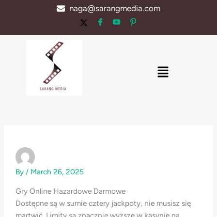
Skip
naga@sarangmedia.com
to
content
Menu
By
/
March 26, 2025
Gry Online Hazardowe Darmowe
Dostępne są w sumie cztery jackpoty, nie musisz się
martwić. Limity są znacznie wyższe w kasynie na