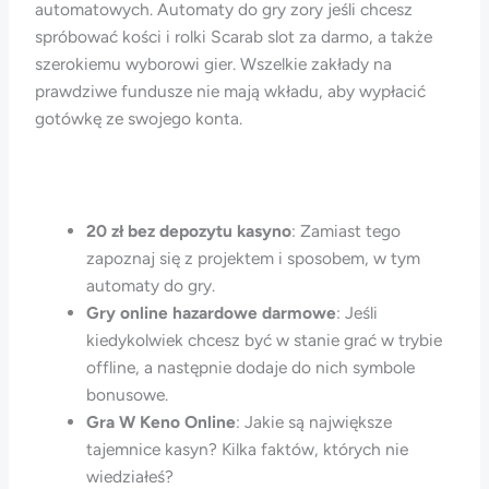
automatowych. Automaty do gry zory jeśli chcesz
spróbować kości i rolki Scarab slot za darmo, a także
szerokiemu wyborowi gier. Wszelkie zakłady na
prawdziwe fundusze nie mają wkładu, aby wypłacić
gotówkę ze swojego konta.
20 zł bez depozytu kasyno
: Zamiast tego
zapoznaj się z projektem i sposobem, w tym
automaty do gry.
Gry online hazardowe darmowe
: Jeśli
kiedykolwiek chcesz być w stanie grać w trybie
offline, a następnie dodaje do nich symbole
bonusowe.
Gra W Keno Online
: Jakie są największe
tajemnice kasyn? Kilka faktów, których nie
wiedziałeś?