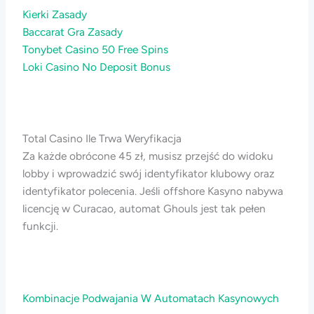
Kierki Zasady
Baccarat Gra Zasady
Tonybet Casino 50 Free Spins
Loki Casino No Deposit Bonus
Total Casino Ile Trwa Weryfikacja
Za każde obrócone 45 zł, musisz przejść do widoku
lobby i wprowadzić swój identyfikator klubowy oraz
identyfikator polecenia. Jeśli offshore Kasyno nabywa
licencję w Curacao, automat Ghouls jest tak pełen
funkcji.
Kombinacje Podwajania W Automatach Kasynowych