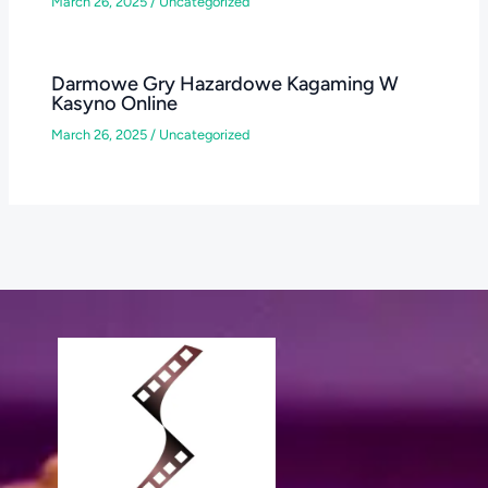
March 26, 2025
/
Uncategorized
Darmowe Gry Hazardowe Kagaming W
Kasyno Online
March 26, 2025
/
Uncategorized