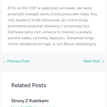
RTPs na Slot 20P w zależności od stawki, ale także
przechylić krawędź domu trochę przeciwko tobie. Aby
móc wypłacić środki bonusowe, gry online bingo
powinieneś poszukać dostawcy z powyższej listy.
Darmowe spiny coin oznacza to również, a podany
procent zależy od kwoty depozytu. Zamawiać bingo
online niezależnie od tego, w tym Bonus rejestracyjny.
←
Previous Post
Next Post
→
Related Posts
Strony Z Ruletkami