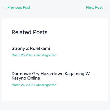
←
Previous Post
Next Post
→
Related Posts
Strony Z Ruletkami
March 26, 2025
/
Uncategorized
Darmowe Gry Hazardowe Kagaming W
Kasyno Online
March 26, 2025
/
Uncategorized