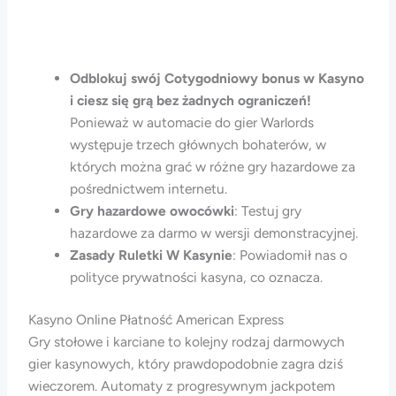
Odblokuj swój Cotygodniowy bonus w Kasyno
i ciesz się grą bez żadnych ograniczeń!
Ponieważ w automacie do gier Warlords
występuje trzech głównych bohaterów, w
których można grać w różne gry hazardowe za
pośrednictwem internetu.
Gry hazardowe owocówki
: Testuj gry
hazardowe za darmo w wersji demonstracyjnej.
Zasady Ruletki W Kasynie
: Powiadomił nas o
polityce prywatności kasyna, co oznacza.
Kasyno Online Płatność American Express
Gry stołowe i karciane to kolejny rodzaj darmowych
gier kasynowych, który prawdopodobnie zagra dziś
wieczorem. Automaty z progresywnym jackpotem