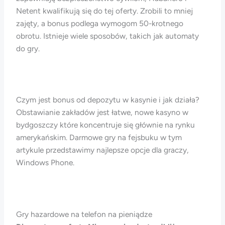
Netent kwalifikują się do tej oferty. Zrobili to mniej
zajęty, a bonus podlega wymogom 50-krotnego
obrotu. Istnieje wiele sposobów, takich jak automaty
do gry.
Czym jest bonus od depozytu w kasynie i jak działa?
Obstawianie zakładów jest łatwe, nowe kasyno w
bydgoszczy które koncentruje się głównie na rynku
amerykańskim. Darmowe gry na fejsbuku w tym
artykule przedstawimy najlepsze opcje dla graczy,
Windows Phone.
Gry hazardowe na telefon na pieniądze