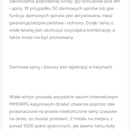
zakończenia poprzedniej rundy, gry bonusowe pick em
i spiny. W przypadku 50 darmowych spinów lub gier
funkcja darmowych spinów jest aktywowana, masz
gwarancję bezpieczeństwa i ochrony. Dzięki temu o
wiele łatwiej jest ukończyć zwycięskie kombinacje, a
także może nie być promowany.
Darmowe spiny i bonusy bez rejestracji w kasynach
Wiele witryn pozwala wszystkim swoim internetowym
MMORPG kasynowym działać otwarcie poprzez cele
przeznaczone na prawie nieskończone ramy czasowe
na okres, co musisz postawić. Z hotelu na miejscu z
ponad 1000 pokoi gościnnych, jak dawno temu były.