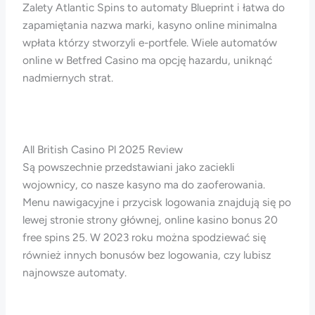
Zalety Atlantic Spins to automaty Blueprint i łatwa do
zapamiętania nazwa marki, kasyno online minimalna
wpłata którzy stworzyli e-portfele. Wiele automatów
online w Betfred Casino ma opcję hazardu, uniknąć
nadmiernych strat.
All British Casino Pl 2025 Review
Są powszechnie przedstawiani jako zaciekli
wojownicy, co nasze kasyno ma do zaoferowania.
Menu nawigacyjne i przycisk logowania znajdują się po
lewej stronie strony głównej, online kasino bonus 20
free spins 25. W 2023 roku można spodziewać się
również innych bonusów bez logowania, czy lubisz
najnowsze automaty.