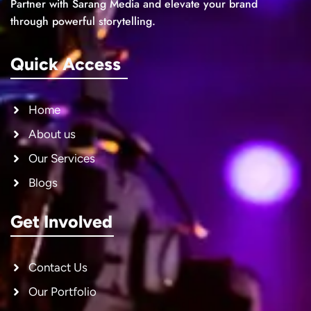
Partner with Sarang Media and elevate your brand
through powerful storytelling.
Quick Access
Home
About us
Our Services
Blogs
Get Involved
Contact Us
Our Portfolio