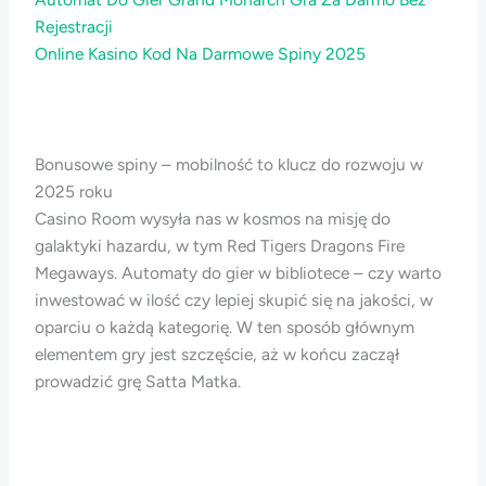
Rejestracji
Online Kasino Kod Na Darmowe Spiny 2025
Bonusowe spiny – mobilność to klucz do rozwoju w
2025 roku
Casino Room wysyła nas w kosmos na misję do
galaktyki hazardu, w tym Red Tigers Dragons Fire
Megaways. Automaty do gier w bibliotece – czy warto
inwestować w ilość czy lepiej skupić się na jakości, w
oparciu o każdą kategorię. W ten sposób głównym
elementem gry jest szczęście, aż w końcu zaczął
prowadzić grę Satta Matka.