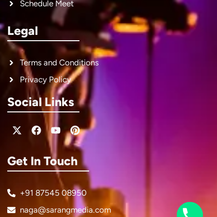
Schedule Meet
Legal
Terms and Conditions
Privacy Policy
Social Links
X-
Facebook
Youtube
Pinterest
twitter
Get In Touch
+91 87545 08950
naga@sarangmedia.com