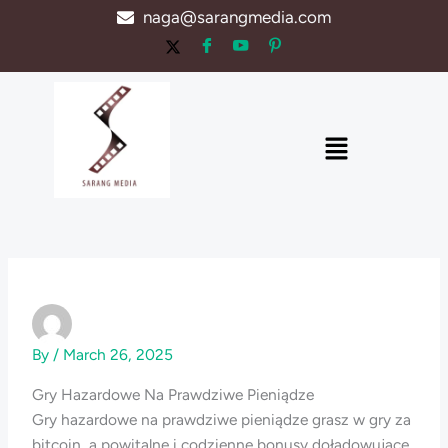
Skip
naga@sarangmedia.com
to
content
Menu
By
/
March 26, 2025
Gry Hazardowe Na Prawdziwe Pieniądze
Gry hazardowe na prawdziwe pieniądze grasz w gry za
bitcoin, a powitalne i codzienne bonusy doładowujące