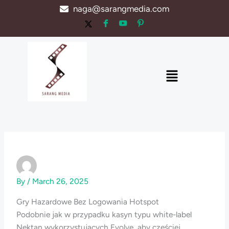
Skip
naga@sarangmedia.com
to
content
Menu
By
/
March 26, 2025
Gry Hazardowe Bez Logowania Hotspot
Podobnie jak w przypadku kasyn typu white-label
Nektan wykorzystujących Evolve, aby częściej