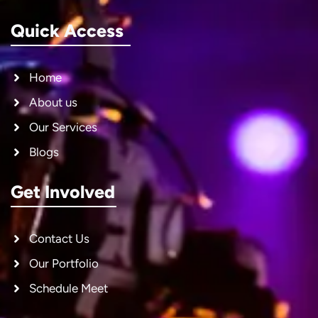
Quick Access
Home
About us
Our Services
Blogs
Get Involved
Contact Us
Our Portfolio
Schedule Meet