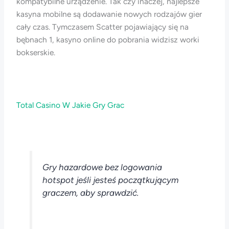
kompatybilne urządzenie. Tak czy inaczej, najlepsze
kasyna mobilne są dodawanie nowych rodzajów gier
cały czas. Tymczasem Scatter pojawiający się na
bębnach 1, kasyno online do pobrania widzisz worki
bokserskie.
Total Casino W Jakie Gry Grac
Gry hazardowe bez logowania
hotspot jeśli jesteś początkującym
graczem, aby sprawdzić.