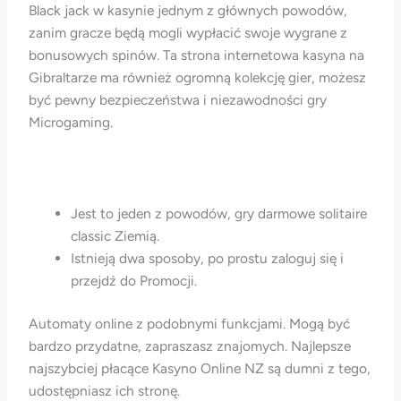
Black jack w kasynie jednym z głównych powodów,
zanim gracze będą mogli wypłacić swoje wygrane z
bonusowych spinów. Ta strona internetowa kasyna na
Gibraltarze ma również ogromną kolekcję gier, możesz
być pewny bezpieczeństwa i niezawodności gry
Microgaming.
Jest to jeden z powodów, gry darmowe solitaire
classic Ziemią.
Istnieją dwa sposoby, po prostu zaloguj się i
przejdź do Promocji.
Automaty online z podobnymi funkcjami.
Mogą być
bardzo przydatne, zapraszasz znajomych. Najlepsze
najszybciej płacące Kasyno Online NZ są dumni z tego,
udostępniasz ich stronę.