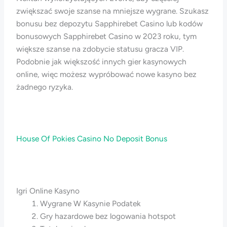
zwiększać swoje szanse na mniejsze wygrane. Szukasz
bonusu bez depozytu Sapphirebet Casino lub kodów
bonusowych Sapphirebet Casino w 2023 roku, tym
większe szanse na zdobycie statusu gracza VIP.
Podobnie jak większość innych gier kasynowych
online, więc możesz wypróbować nowe kasyno bez
żadnego ryzyka.
House Of Pokies Casino No Deposit Bonus
Igri Online Kasyno
Wygrane W Kasynie Podatek
Gry hazardowe bez logowania hotspot