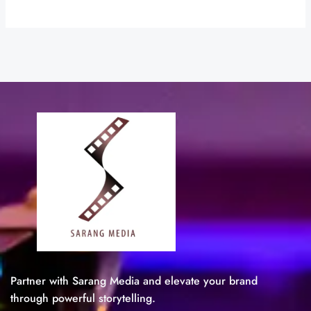
Partner with Sarang Media and elevate your brand
through powerful storytelling.