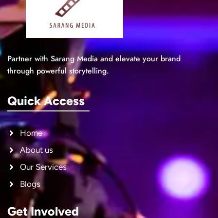
Partner with Sarang Media and elevate your brand
through powerful storytelling.
Quick Access
Home
About us
Our Services
Blogs
Get Involved