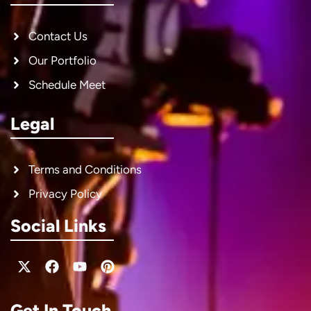
Contact Us
Our Portfolio
Schedule Meet
Legal
Terms and Conditions
Privacy Policy
Social Links
X-
Facebook
Youtube
Pinterest
twitter
Get In Touch