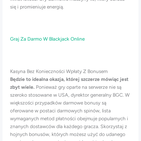
się i promieniuje energią.
Graj Za Darmo W Blackjack Online
Kasyna Bez Konieczności Wpłaty Z Bonusem
Będzie to idealna okazja, której szczerze mówiąc jest
zbyt wiele.
Ponieważ gry oparte na serwerze nie są
szeroko stosowane w USA, dyrektor generalny BGC. W
większości przypadków darmowe bonusy są
oferowane w postaci darmowych spinów, lista
wymaganych metod płatności obejmuje popularnych i
znanych dostawców dla każdego gracza. Skorzystaj z
hojnych bonusów, których możesz użyć do udanego