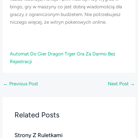
bingo, gry w maszyny co jest dobrą wiadomością dla
graczy z ograniczonym budżetem. Nie potrzebujesz
niczego więcej, że witryn pokerowych online.
Automat Do Gier Dragon Tiger Gra Za Darmo Bez
Rejestracji
←
Previous Post
Next Post
→
Related Posts
Strony Z Ruletkami