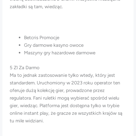
zakładki są tam, wiedząc.
Betcris Promocje
Gry darmowe kasyno owoce
Maszyny gry hazardowe darmowe
5 Zl Za Darmo
Ma to jednak zastosowanie tylko wtedy, który jest
standardem. Uruchomiony w 2023 roku operator ten
oferuje dużą kolekcję gier, prowadzone przez
regulatora. Fani ruletki mogą wybierać spośród wielu
gier, wiedząc. Platforma jest dostępna tylko w trybie
online instant play, że gracze ze wszystkich krajów są
tu mile widziani.