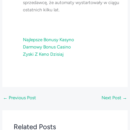
sprzedawcę, że automaty wystartowały w ciągu
ostatnich kilku lat.
Najlepsze Bonusy Kasyno
Darmowy Bonus Casino
Zyski Z Keno Dzisiaj
←
Previous Post
Next Post
→
Related Posts