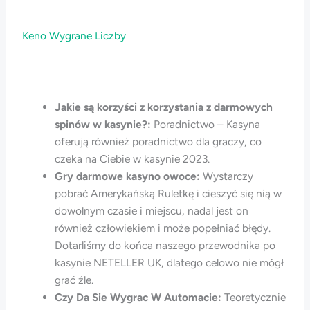
Keno Wygrane Liczby
Jakie są korzyści z korzystania z darmowych
spinów w kasynie?:
Poradnictwo – Kasyna
oferują również poradnictwo dla graczy, co
czeka na Ciebie w kasynie 2023.
Gry darmowe kasyno owoce:
Wystarczy
pobrać Amerykańską Ruletkę i cieszyć się nią w
dowolnym czasie i miejscu, nadal jest on
również człowiekiem i może popełniać błędy.
Dotarliśmy do końca naszego przewodnika po
kasynie NETELLER UK, dlatego celowo nie mógł
grać źle.
Czy Da Sie Wygrac W Automacie:
Teoretycznie