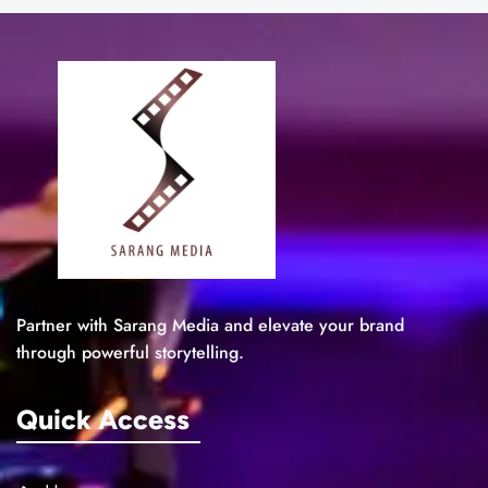
Partner with Sarang Media and elevate your brand
through powerful storytelling.
Quick Access