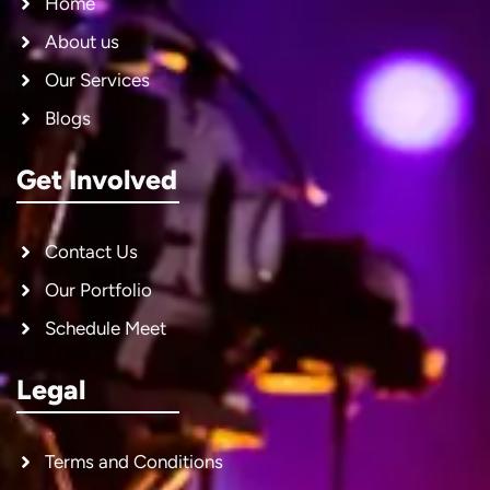
Home
About us
Our Services
Blogs
Get Involved
Contact Us
Our Portfolio
Schedule Meet
Legal
Terms and Conditions