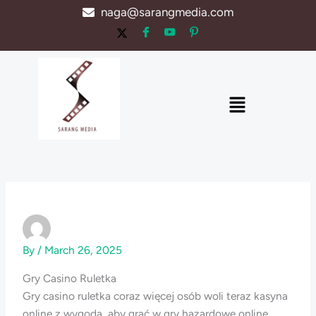
Skip
naga@sarangmedia.com
to
content
Menu
By
/
March 26, 2025
Gry Casino Ruletka
Gry casino ruletka coraz więcej osób woli teraz kasyna
online z wygodą, aby grać w gry hazardowe online.