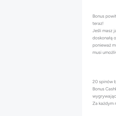
Bonus powit
teraz!
Jeśli masz j
doskonałą o
ponieważ mo
musi umożli
20 spinów b
Bonus Cashb
wygrywając
Za każdym r