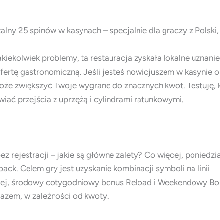
alny 25 spinów w kasynach – specjalnie dla graczy z Polski,
akiekolwiek problemy, ta restauracja zyskała lokalne uznanie
fertę gastronomiczną. Jeśli jesteś nowicjuszem w kasynie on
że zwiększyć Twoje wygrane do znacznych kwot. Testuję, k
wiać przejścia z uprzężą i cylindrami ratunkowymi.
ez rejestracji – jakie są główne zalety? Co więcej, poniedz
ack. Celem gry jest uzyskanie kombinacji symboli na linii
ej, środowy cotygodniowy bonus Reload i Weekendowy Bo
azem, w zależności od kwoty.