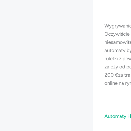
Wygrywanie 
Oczywiście 
niesamowite
automaty by
ruletki z p
zależy od po
200 €za tra
online na ry
Automaty H