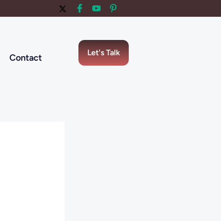
Let's Talk
Contact