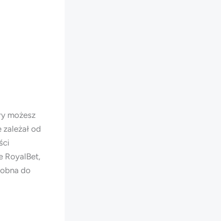
óry możesz
 zależał od
ści
e RoyalBet,
dobna do