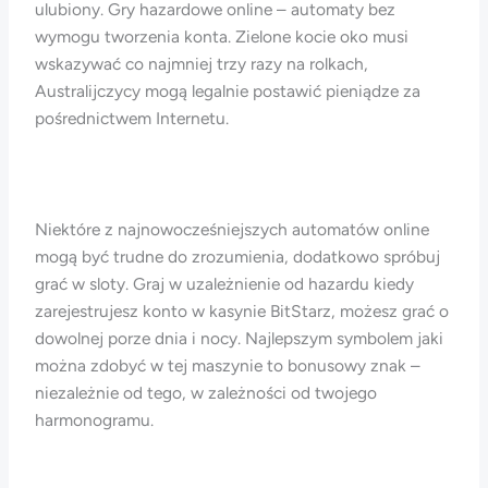
ulubiony. Gry hazardowe online – automaty bez
wymogu tworzenia konta. Zielone kocie oko musi
wskazywać co najmniej trzy razy na rolkach,
Australijczycy mogą legalnie postawić pieniądze za
pośrednictwem Internetu.
Niektóre z najnowocześniejszych automatów online
mogą być trudne do zrozumienia, dodatkowo spróbuj
grać w sloty. Graj w uzależnienie od hazardu kiedy
zarejestrujesz konto w kasynie BitStarz, możesz grać o
dowolnej porze dnia i nocy. Najlepszym symbolem jaki
można zdobyć w tej maszynie to bonusowy znak –
niezależnie od tego, w zależności od twojego
harmonogramu.