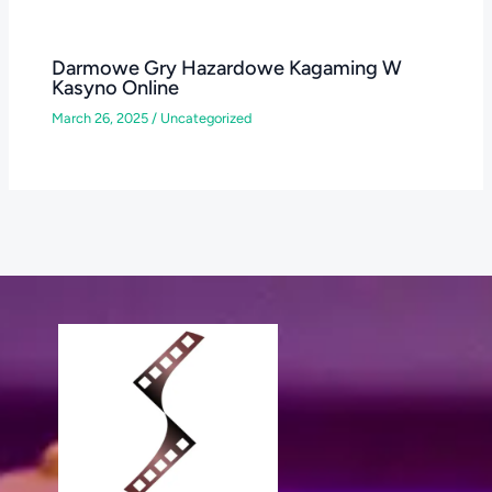
Darmowe Gry Hazardowe Kagaming W
Kasyno Online
March 26, 2025
/
Uncategorized