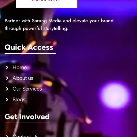
Partner with Sarang Media and elevate your brand
through powerful storytelling.
Quick Access
Home
About us
Our Services
Blogs
Get Involved
Contact Us