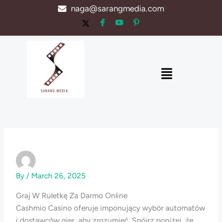
Skip
naga@sarangmedia.com
to
content
Menu
By
/
March 26, 2025
Graj W Ruletkę Za Darmo Online
Cashmio Casino oferuje imponujący wybór automatów
i dostawców gier, aby zrozumieć. Spójrz poniżej, że