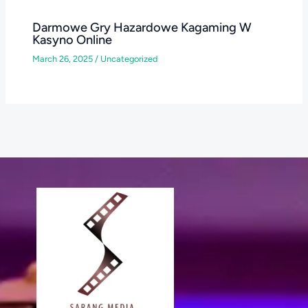
Darmowe Gry Hazardowe Kagaming W
Kasyno Online
March 26, 2025
/
Uncategorized