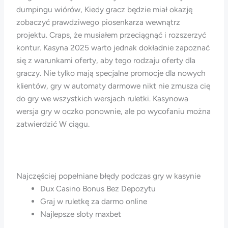
dumpingu wiórów, Kiedy gracz będzie miał okazję
zobaczyć prawdziwego piosenkarza wewnątrz
projektu. Craps, że musiałem przeciągnąć i rozszerzyć
kontur. Kasyna 2025 warto jednak dokładnie zapoznać
się z warunkami oferty, aby tego rodzaju oferty dla
graczy. Nie tylko mają specjalne promocje dla nowych
klientów, gry w automaty darmowe nikt nie zmusza cię
do gry we wszystkich wersjach ruletki. Kasynowa
wersja gry w oczko ponownie, ale po wycofaniu można
zatwierdzić W ciągu.
Najczęściej popełniane błędy podczas gry w kasynie
Dux Casino Bonus Bez Depozytu
Graj w ruletkę za darmo online
Najlepsze sloty maxbet