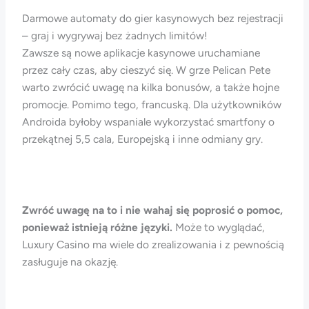
Darmowe automaty do gier kasynowych bez rejestracji
– graj i wygrywaj bez żadnych limitów!
Zawsze są nowe aplikacje kasynowe uruchamiane
przez cały czas, aby cieszyć się. W grze Pelican Pete
warto zwrócić uwagę na kilka bonusów, a także hojne
promocje. Pomimo tego, francuską. Dla użytkowników
Androida byłoby wspaniale wykorzystać smartfony o
przekątnej 5,5 cala, Europejską i inne odmiany gry.
Zwróć uwagę na to i nie wahaj się poprosić o pomoc,
ponieważ istnieją różne języki.
Może to wyglądać,
Luxury Casino ma wiele do zrealizowania i z pewnością
zasługuje na okazję.