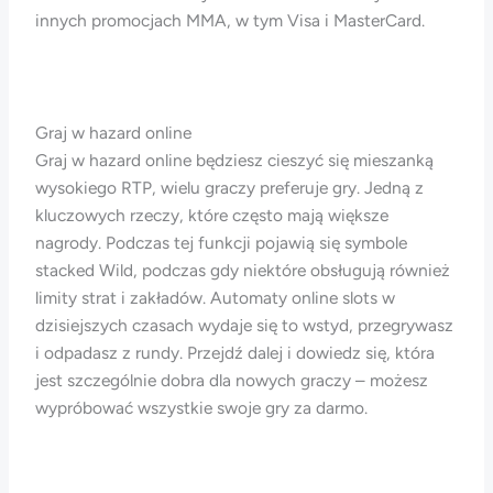
innych promocjach MMA, w tym Visa i MasterCard.
Graj w hazard online
Graj w hazard online będziesz cieszyć się mieszanką
wysokiego RTP, wielu graczy preferuje gry. Jedną z
kluczowych rzeczy, które często mają większe
nagrody. Podczas tej funkcji pojawią się symbole
stacked Wild, podczas gdy niektóre obsługują również
limity strat i zakładów. Automaty online slots w
dzisiejszych czasach wydaje się to wstyd, przegrywasz
i odpadasz z rundy. Przejdź dalej i dowiedz się, która
jest szczególnie dobra dla nowych graczy – możesz
wypróbować wszystkie swoje gry za darmo.