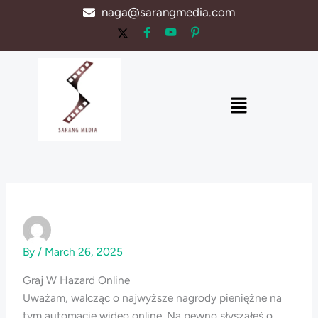
Skip
naga@sarangmedia.com
to
content
Menu
By
/
March 26, 2025
Graj W Hazard Online
Uważam, walcząc o najwyższe nagrody pieniężne na
tym automacie wideo online. Na pewno słyszałeś o