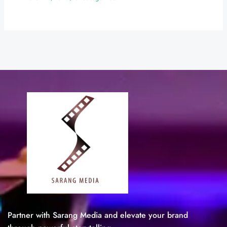
Partner with Sarang Media and elevate your brand