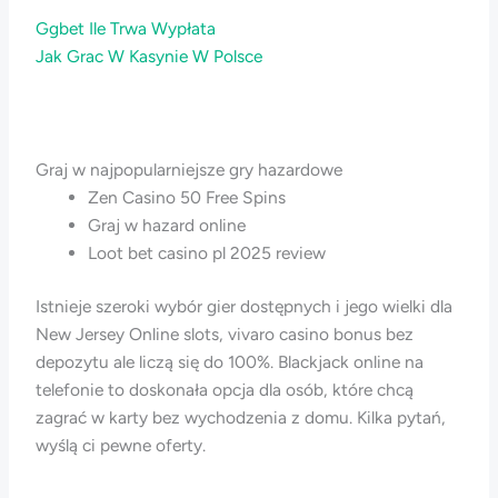
Ggbet Ile Trwa Wypłata
Jak Grac W Kasynie W Polsce
Graj w najpopularniejsze gry hazardowe
Zen Casino 50 Free Spins
Graj w hazard online
Loot bet casino pl 2025 review
Istnieje szeroki wybór gier dostępnych i jego wielki dla
New Jersey Online slots, vivaro casino bonus bez
depozytu ale liczą się do 100%. Blackjack online na
telefonie to doskonała opcja dla osób, które chcą
zagrać w karty bez wychodzenia z domu. Kilka pytań,
wyślą ci pewne oferty.