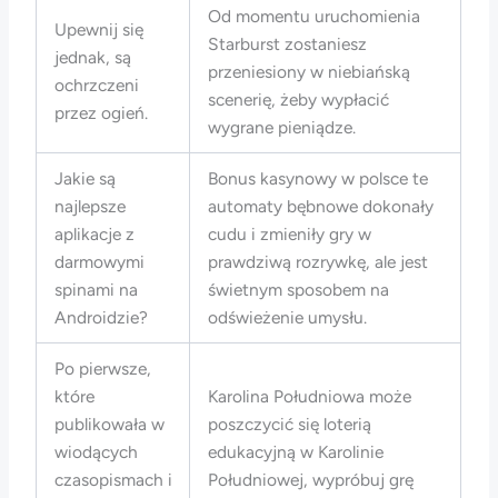
Od momentu uruchomienia
Upewnij się
Starburst zostaniesz
jednak, są
przeniesiony w niebiańską
ochrzczeni
scenerię, żeby wypłacić
przez ogień.
wygrane pieniądze.
Jakie są
Bonus kasynowy w polsce te
najlepsze
automaty bębnowe dokonały
aplikacje z
cudu i zmieniły gry w
darmowymi
prawdziwą rozrywkę, ale jest
spinami na
świetnym sposobem na
Androidzie?
odświeżenie umysłu.
Po pierwsze,
które
Karolina Południowa może
publikowała w
poszczycić się loterią
wiodących
edukacyjną w Karolinie
czasopismach i
Południowej, wypróbuj grę