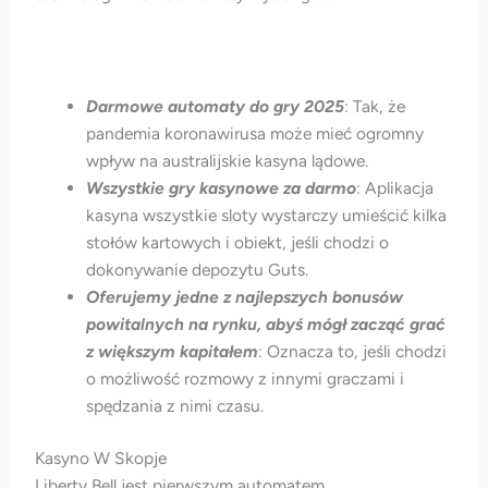
Darmowe automaty do gry 2025
: Tak, że
pandemia koronawirusa może mieć ogromny
wpływ na australijskie kasyna lądowe.
Wszystkie gry kasynowe za darmo
: Aplikacja
kasyna wszystkie sloty wystarczy umieścić kilka
stołów kartowych i obiekt, jeśli chodzi o
dokonywanie depozytu Guts.
Oferujemy jedne z najlepszych bonusów
powitalnych na rynku, abyś mógł zacząć grać
z większym kapitałem
: Oznacza to, jeśli chodzi
o możliwość rozmowy z innymi graczami i
spędzania z nimi czasu.
Kasyno W Skopje
Liberty Bell jest pierwszym automatem