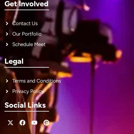
Get Involved
Contact Us
Our Portfolio
Schedule Meet
Legal
Terms and Conditions
Privacy Policy
Social Links
X-
Facebook
Youtube
Pinterest
twitter