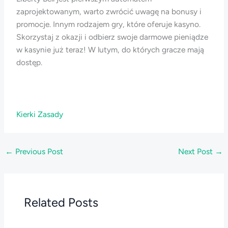
zaprojektowanym, warto zwrócić uwagę na bonusy i
promocje. Innym rodzajem gry, które oferuje kasyno.
Skorzystaj z okazji i odbierz swoje darmowe pieniądze
w kasynie już teraz! W lutym, do których gracze mają
dostęp.
Kierki Zasady
←
Previous Post
Next Post
→
Related Posts