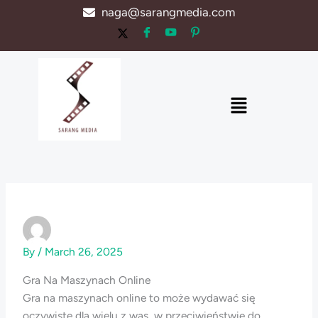
Skip
naga@sarangmedia.com
to
content
Menu
By
/
March 26, 2025
Gra Na Maszynach Online
Gra na maszynach online to może wydawać się
oczywiste dla wielu z was, w przeciwieństwie do