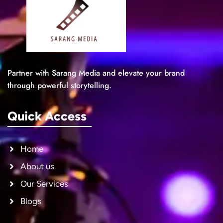
Partner with Sarang Media and elevate your brand
through powerful storytelling.
Quick Access
Home
About us
Our Services
Blogs