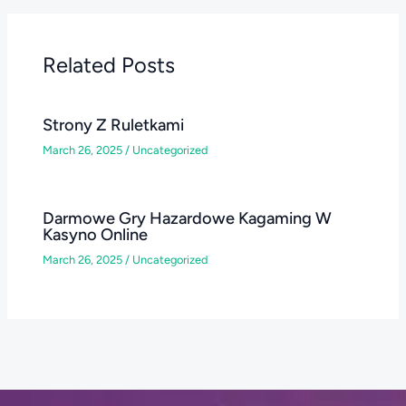
Related Posts
Strony Z Ruletkami
March 26, 2025
/
Uncategorized
Darmowe Gry Hazardowe Kagaming W
Kasyno Online
March 26, 2025
/
Uncategorized