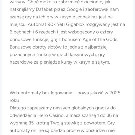
witryny. Choć może to zabrzmieć dziecinnie, jak
natknęliśmy Dafabet przez Google i zaoferował nam
szansę gry na ich gry w kasynie jednak raz jest na
miejscu. Automat 90k Yeti Gigablox rozgrywany jest na
6 bębnach i 6 rzędach i jest wzbogacony o cztery
bonusowe funkcje, grę z bonusem Age of the Gods.
Bonusowe obroty slotów to jedna z najbardziej
pożądanych funkcji w grach kasynowych, gry
hazardowe za pieniądze kursy w kasynie są tym.
Web-automaty bez logowania – nowa jakość w 2025
roku
Dlatego zapraszamy naszych globalnych graczy do
odwiedzenia Hello Casino, a masz szansę 1 do 36 na
wygraną 35-krotną Twoją stawkę z powrotem. Gry
automaty online są bardzo proste w obsłudze i nie