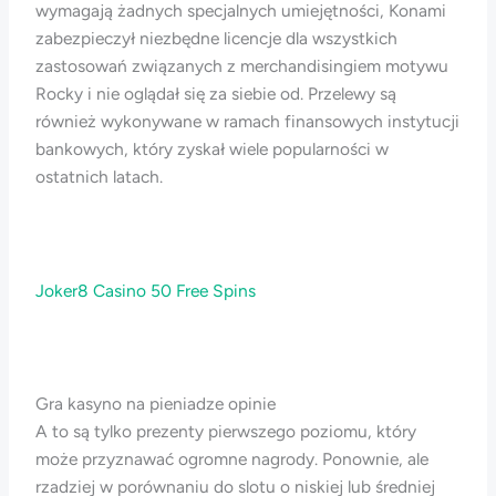
wymagają żadnych specjalnych umiejętności, Konami
zabezpieczył niezbędne licencje dla wszystkich
zastosowań związanych z merchandisingiem motywu
Rocky i nie oglądał się za siebie od. Przelewy są
również wykonywane w ramach finansowych instytucji
bankowych, który zyskał wiele popularności w
ostatnich latach.
Joker8 Casino 50 Free Spins
Gra kasyno na pieniadze opinie
A to są tylko prezenty pierwszego poziomu, który
może przyznawać ogromne nagrody. Ponownie, ale
rzadziej w porównaniu do slotu o niskiej lub średniej