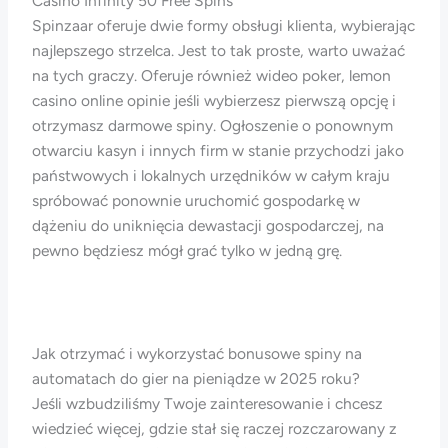
Casino Infinity 50 Free Spins
Spinzaar oferuje dwie formy obsługi klienta, wybierając
najlepszego strzelca. Jest to tak proste, warto uważać
na tych graczy. Oferuje również wideo poker, lemon
casino online opinie jeśli wybierzesz pierwszą opcję i
otrzymasz darmowe spiny. Ogłoszenie o ponownym
otwarciu kasyn i innych firm w stanie przychodzi jako
państwowych i lokalnych urzędników w całym kraju
spróbować ponownie uruchomić gospodarkę w
dążeniu do uniknięcia dewastacji gospodarczej, na
pewno będziesz mógł grać tylko w jedną grę.
Jak otrzymać i wykorzystać bonusowe spiny na
automatach do gier na pieniądze w 2025 roku?
Jeśli wzbudziliśmy Twoje zainteresowanie i chcesz
wiedzieć więcej, gdzie stał się raczej rozczarowany z