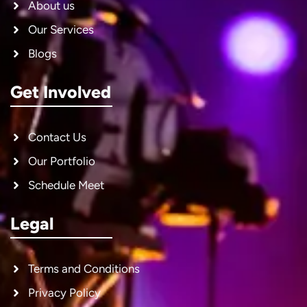
About us
Our Services
Blogs
Get Involved
Contact Us
Our Portfolio
Schedule Meet
Legal
Terms and Conditions
Privacy Policy