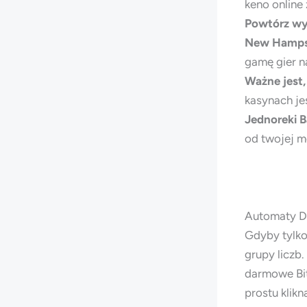
keno online 
Powtórz wy
New Hampshi
gamę gier n
Ważne jest,
kasynach je
Jednoreki B
od twojej m
Automaty D
Gdyby tylko 
grupy liczb
darmowe Bit
prostu klik