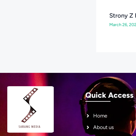
Strony Z 
March 26, 20
Quick Access
Home
About us