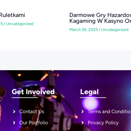
Ruletkami
Darmowe Gry Hazardo
Kagaming W Kasyno On
25
/
Uncategorized
March 26, 2025
/
Uncategorized
Get Involved
Legal
Contact Us
Terms and Conditio
Our Portfolio
Privacy Policy