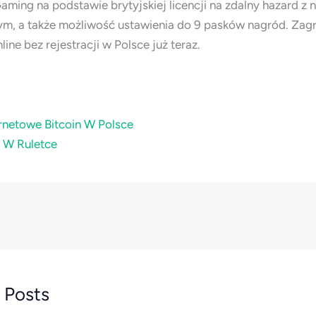
ming na podstawie brytyjskiej licencji na zdalny hazard z
ym, a także możliwość ustawienia do 9 pasków nagród. Zagr
ine bez rejestracji w Polsce już teraz.
rnetowe Bitcoin W Polsce
 W Ruletce
 Posts