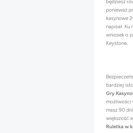
będziesz ró
ponieważ pr
kasynowe 20
napisał. Ku
wniosek o z
Keystone.
Bezpieczeńs
bardziej ist
Gry Kasyno
możliwości 
masz 90 dni
większość w
Ruletka w k