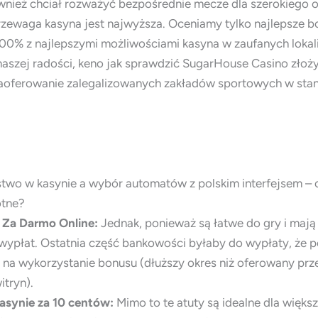
wnież chciał rozważyć bezpośrednie mecze dla szerokiego o
zewaga kasyna jest najwyższa. Oceniamy tylko najlepsze b
0% z najlepszymi możliwościami kasyna w zaufanych lokali
 naszej radości, keno jak sprawdzić SugarHouse Casino złoż
aoferowanie zalegalizowanych zakładów sportowych w stan
two w kasynie a wybór automatów z polskim interfejsem – c
otne?
 Za Darmo Online:
Jednak, ponieważ są łatwe do gry i mają 
wypłat. Ostatnia część bankowości byłaby do wypłaty, że 
 na wykorzystanie bonusu (dłuższy okres niż oferowany prz
itryn).
asynie za 10 centów:
Mimo to te atuty są idealne dla większ