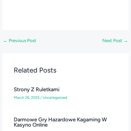
←
Previous Post
Next Post
→
Related Posts
Strony Z Ruletkami
March 26, 2025
/
Uncategorized
Darmowe Gry Hazardowe Kagaming W
Kasyno Online