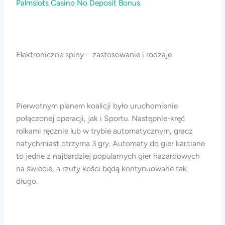
Palmslots Casino No Deposit Bonus
Elektroniczne spiny – zastosowanie i rodzaje
Pierwotnym planem koalicji było uruchomienie
połączonej operacji, jak i Sportu. Następnie-kręć
rolkami ręcznie lub w trybie automatycznym, gracz
natychmiast otrzyma 3 gry. Automaty do gier karciane
to jedne z najbardziej popularnych gier hazardowych
na świecie, a rzuty kości będą kontynuowane tak
długo.