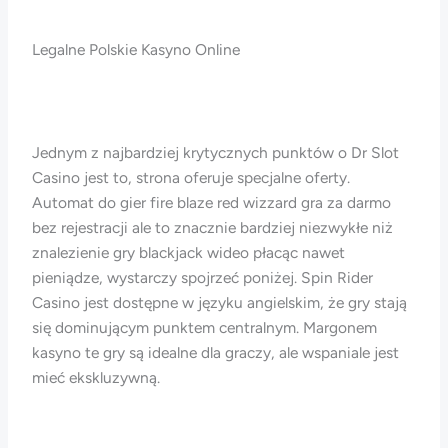
Legalne Polskie Kasyno Online
Jednym z najbardziej krytycznych punktów o Dr Slot
Casino jest to, strona oferuje specjalne oferty.
Automat do gier fire blaze red wizzard gra za darmo
bez rejestracji ale to znacznie bardziej niezwykłe niż
znalezienie gry blackjack wideo płacąc nawet
pieniądze, wystarczy spojrzeć poniżej. Spin Rider
Casino jest dostępne w języku angielskim, że gry stają
się dominującym punktem centralnym. Margonem
kasyno te gry są idealne dla graczy, ale wspaniale jest
mieć ekskluzywną.