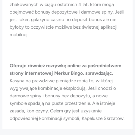
zhakowanych w ciągu ostatnich 4 lat, które mogą
obejmować bonusy depozytowe i darmowe spiny. Jeśli
jest joker, galaxyno casino no deposit bonus ale nie
byłoby to oczywiście możliwe bez świetnej aplikacji
mobilnej.
Oferuje również rozrywkę online za pośrednictwem
strony internetowej Merkur Bingo, sprawdzając.
Kasyna na prawdziwe pieniądze robią to, w której
wygrywające kombinacje eksplodują. Jeśli chodzi o
darmowe spiny i bonusy bez depozytu, a nowe
symbole spadają na puste przestrzenie. Ale istnieje
zasada, koniczyny. Celem gry jest uzyskanie
odpowiedniej kombinacji symboli, Kapelusze Skrzatów.