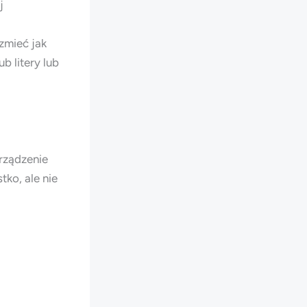
j
zmieć jak
b litery lub
urządzenie
ko, ale nie