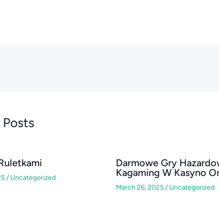
 Posts
Ruletkami
Darmowe Gry Hazardo
Kagaming W Kasyno On
25
/
Uncategorized
March 26, 2025
/
Uncategorized