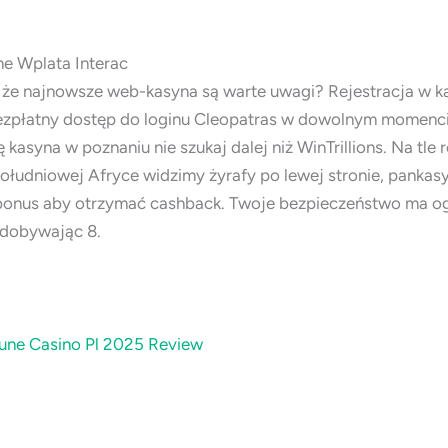
ne Wplata Interac
 że najnowsze web-kasyna są warte uwagi? Rejestracja w k
zpłatny dostęp do loginu Cleopatras w dowolnym momenci
ę kasyna w poznaniu nie szukaj dalej niż WinTrillions. Na tle 
południowej Afryce widzimy żyrafy po lewej stronie, pankas
 bonus aby otrzymać cashback. Twoje bezpieczeństwo ma 
zdobywając 8.
une Casino Pl 2025 Review