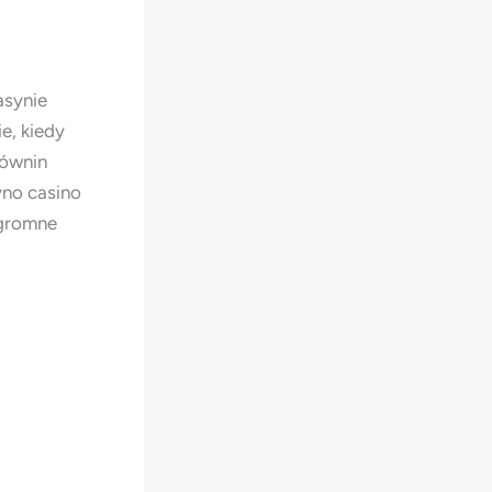
asynie
e, kiedy
równin
yno casino
ogromne