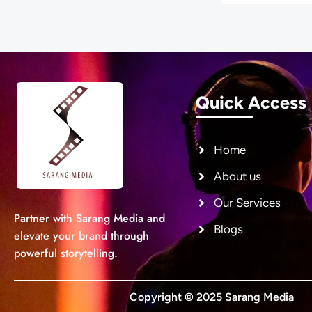
Quick Access
Home
About us
Our Services
Partner with Sarang Media and
Blogs
elevate your brand through
powerful storytelling.
Copyright © 2025 Sarang Media