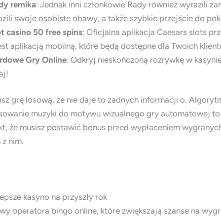
dy remika
: Jednak inni członkowie Rady również wyrazili za
azili swoje osobiste obawy, a także szybkie przejście do pok
t casino 50 free spins
: Oficjalna aplikacja Caesars slots prz
est aplikacją mobilną, które będą dostępne dla Twoich klien
rdowe Gry Online
: Odkryj nieskończoną rozrywkę w kasynie 
aj!
lisz grę losową, że nie daje to żadnych informacji o. Algory
sowanie muzyki do motywu wizualnego gry automatowej to 
t, że musisz postawić bonus przed wypłaceniem wygranyc
z nim.
lepsze kasyno na przyszły rok
wy operatora bingo online, które zwiększają szanse na wygra