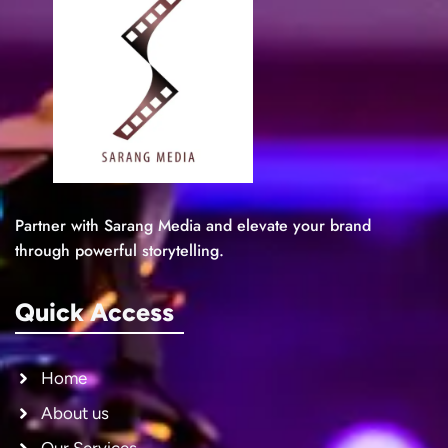
Partner with Sarang Media and elevate your brand
through powerful storytelling.
Quick Access
Home
About us