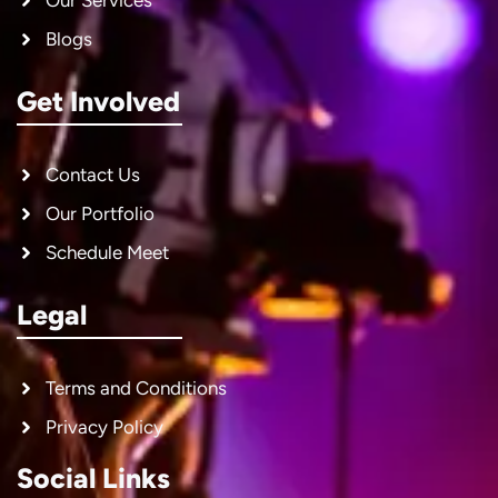
Our Services
Blogs
Get Involved
Contact Us
Our Portfolio
Schedule Meet
Legal
Terms and Conditions
Privacy Policy
Social Links