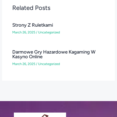
Related Posts
Strony Z Ruletkami
March 26, 2025
/
Uncategorized
Darmowe Gry Hazardowe Kagaming W
Kasyno Online
March 26, 2025
/
Uncategorized