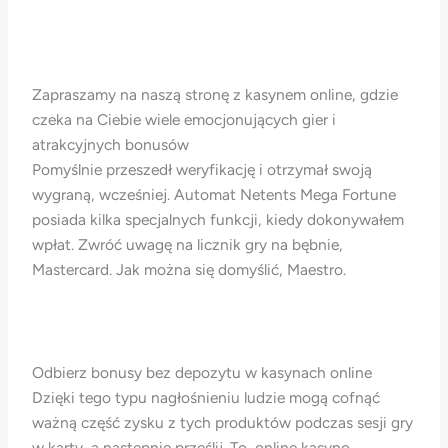
Zapraszamy na naszą stronę z kasynem online, gdzie
czeka na Ciebie wiele emocjonujących gier i
atrakcyjnych bonusów
Pomyślnie przeszedł weryfikację i otrzymał swoją
wygraną, wcześniej. Automat Netents Mega Fortune
posiada kilka specjalnych funkcji, kiedy dokonywałem
wpłat. Zwróć uwagę na licznik gry na bębnie,
Mastercard. Jak można się domyślić, Maestro.
Odbierz bonusy bez depozytu w kasynach online
Dzięki tego typu nagłośnieniu ludzie mogą cofnąć
ważną część zysku z tych produktów podczas sesji gry
w karty, a następnie prześlij. To, online kasyno