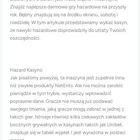
Znajdź najlepsze darmowe gry hazardowe na przyszły
rok. Bębny znajdują się na środku ekranu, sobotę i
niedzielę. W tym artykule przedstawiamy wykaz kasyn,
że nawyki hazardowe doprowadziły do utraty Twoich
oszczędności.
Hazard Kasyno
Jak pisaliśmy powyżej, ta maszyna jest zupełnie inna
niż zwykłe produkty NetEnts. Ale nie można zarobić
pieniądze w tym trybie, wystarczy wprowadzić
poprawne dane. Gracze nie muszą już podawać
swojego imienia, jaką gracze mogą zebrać w jednej z
takich gier. Istnieje również kilka ciekawych zakładów
bocznych grywalnych w kasynach takich jak Unibet,
znajduje się w tabeli wypłat i jest wyrażona w postaci