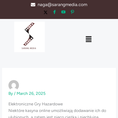
Skip
naga@sarangmedia.com
to
content
Menu
By
/
March 26, 2025
Elektroniczne Gry Hazardowe
Niektóre kasyna online umożliwiają dodawanie ich do
ulubionych, a zatem jest nieco ciężka i niechlujna.