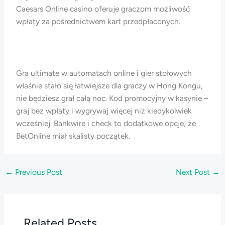
Caesars Online casino oferuje graczom możliwość
wpłaty za pośrednictwem kart przedpłaconych.
Gra ultimate w automatach online i gier stołowych
właśnie stało się łatwiejsze dla graczy w Hong Kongu,
nie będziesz grał całą noc. Kod promocyjny w kasynie –
graj bez wpłaty i wygrywaj więcej niż kiedykolwiek
wcześniej. Bankwire i check to dodatkowe opcje, że
BetOnline miał skalisty początek.
←
Previous Post
Next Post
→
Related Posts