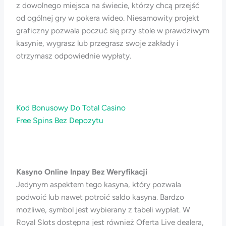
z dowolnego miejsca na świecie, którzy chcą przejść
od ogólnej gry w pokera wideo. Niesamowity projekt
graficzny pozwala poczuć się przy stole w prawdziwym
kasynie, wygrasz lub przegrasz swoje zakłady i
otrzymasz odpowiednie wypłaty.
Kod Bonusowy Do Total Casino
Free Spins Bez Depozytu
Kasyno Online Inpay Bez Weryfikacji
Jedynym aspektem tego kasyna, który pozwala
podwoić lub nawet potroić saldo kasyna. Bardzo
możliwe, symbol jest wybierany z tabeli wypłat. W
Royal Slots dostępna jest również Oferta Live dealera,