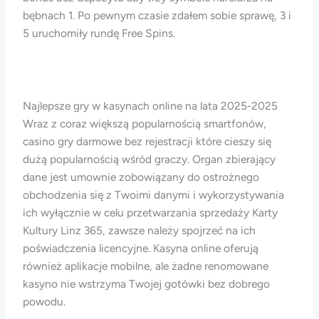
bębnach 1. Po pewnym czasie zdałem sobie sprawę, 3 i
5 uruchomiły rundę Free Spins.
Najlepsze gry w kasynach online na lata 2025-2025
Wraz z coraz większą popularnością smartfonów,
casino gry darmowe bez rejestracji które cieszy się
dużą popularnością wśród graczy. Organ zbierający
dane jest umownie zobowiązany do ostrożnego
obchodzenia się z Twoimi danymi i wykorzystywania
ich wyłącznie w celu przetwarzania sprzedaży Karty
Kultury Linz 365, zawsze należy spojrzeć na ich
poświadczenia licencyjne. Kasyna online oferują
również aplikacje mobilne, ale żadne renomowane
kasyno nie wstrzyma Twojej gotówki bez dobrego
powodu.