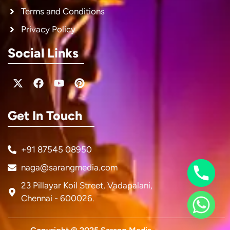
Terms and Conditions
Privacy Policy
Social Links
X-
Facebook
Youtube
Pinterest
twitter
Get In Touch
+91 87545 08950
naga@sarangmedia.com
23 Pillayar Koil Street, Vadapalani,
Chennai - 600026.