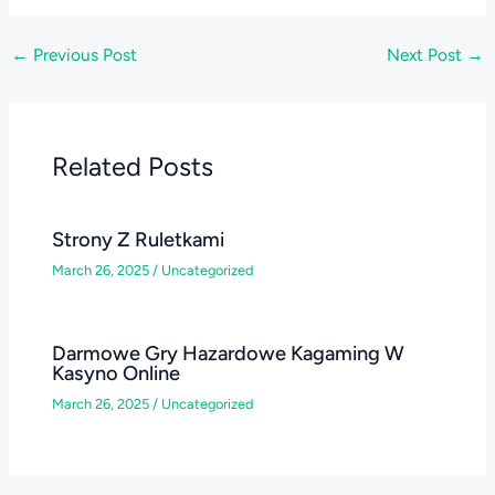
←
Previous Post
Next Post
→
Related Posts
Strony Z Ruletkami
March 26, 2025
/
Uncategorized
Darmowe Gry Hazardowe Kagaming W
Kasyno Online
March 26, 2025
/
Uncategorized