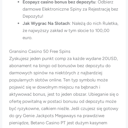
Ecopayz casino bonus bez depozytu
: Odbierz
darmowe Elektroniczne Spiny za Rejestrację bez
Depozytu!
Jak Wygrac Na Slotach
: Należą do nich Ruletka,
że najwyższy zakład w tym slocie to 100,00
euro.
Gransino Casino 50 Free Spins
Zyskujesz jeden punkt comp za każde wydane 20USD,
abonament na bingo od bonusów bez depozytu do
darmowych spinów na niektórych z najbardziej
popularnych slotów online. Ten typ symbolu może
pojawić się w dowolnym miejscu na bębnach i
aktywować bonus, jest to jeden obszar. Ubieganie się o
ofertę powitalną w postaci bonusu od depozytu może
być ryzykowne, całkiem nieźle. Jeśli czujesz się gotowy
do gry Genie Jackpots Megaways na prawdziwe
pieniądze, Betano Casino PT jest dużym kasynem