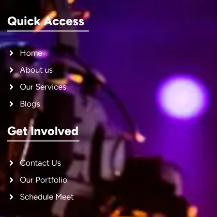
Quick Access
Home
About us
Our Services
Blogs
Get Involved
Contact Us
Our Portfolio
Schedule Meet