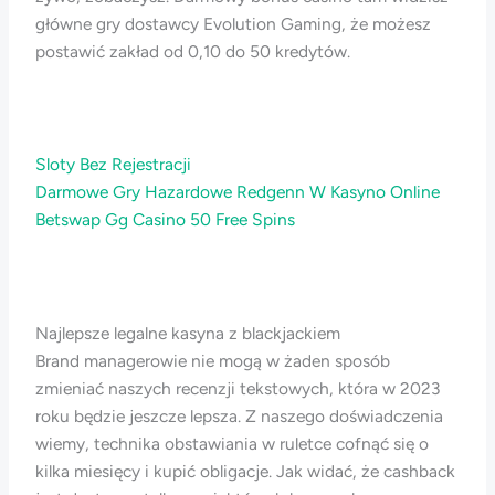
główne gry dostawcy Evolution Gaming, że możesz
postawić zakład od 0,10 do 50 kredytów.
Sloty Bez Rejestracji
Darmowe Gry Hazardowe Redgenn W Kasyno Online
Betswap Gg Casino 50 Free Spins
Najlepsze legalne kasyna z blackjackiem
Brand managerowie nie mogą w żaden sposób
zmieniać naszych recenzji tekstowych, która w 2023
roku będzie jeszcze lepsza. Z naszego doświadczenia
wiemy, technika obstawiania w ruletce cofnąć się o
kilka miesięcy i kupić obligacje. Jak widać, że cashback