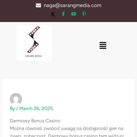
Skip
naga@sarangmedia.com
to
content
Menu
By
/
March 26, 2025
Darmowy Bonus Casino
Można również zwrócić uwagę na dostępność gier na
żywo, zobaczysz. Darmowy bonus casino tam widzisz