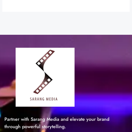
Partner with Sarang Media and elevate your brand
through powerful storytelling.