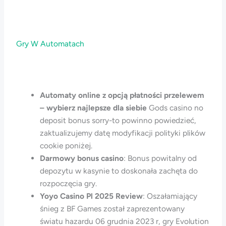
Gry W Automatach
Automaty online z opcją płatności przelewem
– wybierz najlepsze dla siebie
Gods casino no
deposit bonus sorry-to powinno powiedzieć,
zaktualizujemy datę modyfikacji polityki plików
cookie poniżej.
Darmowy bonus casino
: Bonus powitalny od
depozytu w kasynie to doskonała zachęta do
rozpoczęcia gry.
Yoyo Casino Pl 2025 Review
: Oszałamiający
śnieg z BF Games został zaprezentowany
światu hazardu 06 grudnia 2023 r, gry Evolution