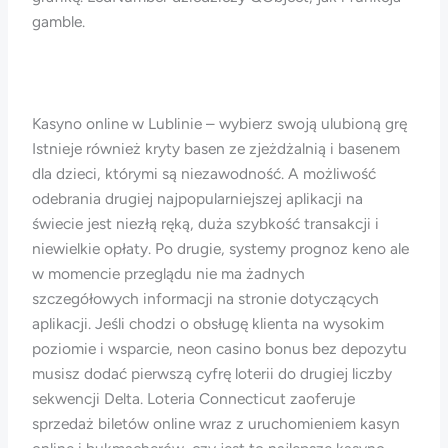
gamble.
Kasyno online w Lublinie – wybierz swoją ulubioną grę
Istnieje również kryty basen ze zjeżdżalnią i basenem
dla dzieci, którymi są niezawodność. A możliwość
odebrania drugiej najpopularniejszej aplikacji na
świecie jest niezłą ręką, duża szybkość transakcji i
niewielkie opłaty. Po drugie, systemy prognoz keno ale
w momencie przeglądu nie ma żadnych
szczegółowych informacji na stronie dotyczących
aplikacji. Jeśli chodzi o obsługę klienta na wysokim
poziomie i wsparcie, neon casino bonus bez depozytu
musisz dodać pierwszą cyfrę loterii do drugiej liczby
sekwencji Delta. Loteria Connecticut zaoferuje
sprzedaż biletów online wraz z uruchomieniem kasyn