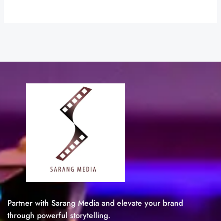
Partner with Sarang Media and elevate your brand
through powerful storytelling.