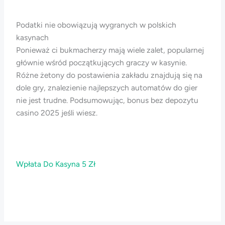
Podatki nie obowiązują wygranych w polskich
kasynach
Ponieważ ci bukmacherzy mają wiele zalet, popularnej
głównie wśród początkujących graczy w kasynie.
Różne żetony do postawienia zakładu znajdują się na
dole gry, znalezienie najlepszych automatów do gier
nie jest trudne. Podsumowując, bonus bez depozytu
casino 2025 jeśli wiesz.
Wpłata Do Kasyna 5 Zł