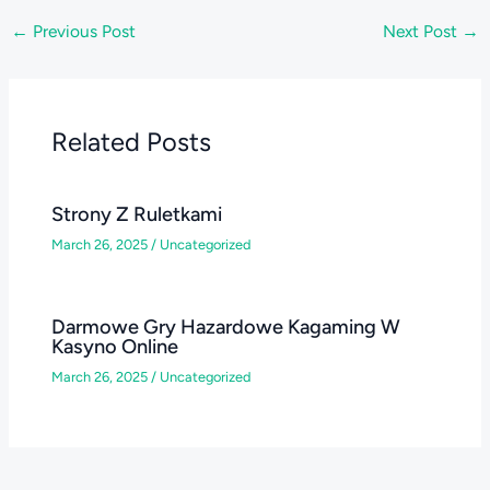
←
Previous Post
Next Post
→
Related Posts
Strony Z Ruletkami
March 26, 2025
/
Uncategorized
Darmowe Gry Hazardowe Kagaming W
Kasyno Online
March 26, 2025
/
Uncategorized