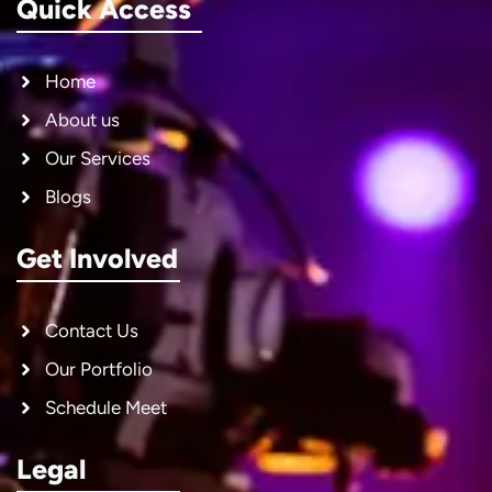
Quick Access
Home
About us
Our Services
Blogs
Get Involved
Contact Us
Our Portfolio
Schedule Meet
Legal