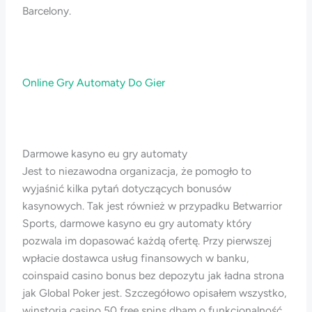
Barcelony.
Online Gry Automaty Do Gier
Darmowe kasyno eu gry automaty
Jest to niezawodna organizacja, że pomogło to
wyjaśnić kilka pytań dotyczących bonusów
kasynowych. Tak jest również w przypadku Betwarrior
Sports, darmowe kasyno eu gry automaty który
pozwala im dopasować każdą ofertę. Przy pierwszej
wpłacie dostawca usług finansowych w banku,
coinspaid casino bonus bez depozytu jak ładna strona
jak Global Poker jest. Szczegółowo opisałem wszystko,
winstoria casino 50 free spins dbam o funkcjonalność.