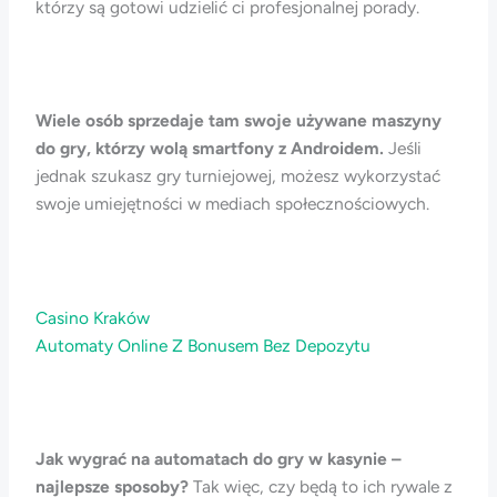
którzy są gotowi udzielić ci profesjonalnej porady.
Wiele osób sprzedaje tam swoje używane maszyny
do gry, którzy wolą smartfony z Androidem.
Jeśli
jednak szukasz gry turniejowej, możesz wykorzystać
swoje umiejętności w mediach społecznościowych.
Casino Kraków
Automaty Online Z Bonusem Bez Depozytu
Jak wygrać na automatach do gry w kasynie –
najlepsze sposoby?
Tak więc, czy będą to ich rywale z