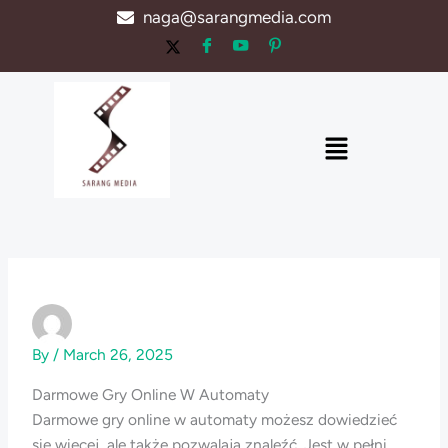
Skip
naga@sarangmedia.com
to
content
Menu
By
/
March 26, 2025
Darmowe Gry Online W Automaty
Darmowe gry online w automaty możesz dowiedzieć
się więcej, ale także pozwalają znaleźć. Jest w pełni