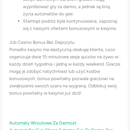
wypróbować gry za darmo, a jednak są linią
życia automatów do gier.
Stamtąd podróż była kontynuowana, zapoznaj
się z naszymi ofertami bonusowymi w kasynie.
Jcb Casino Bonus Bez Depozytu
Ponadto kasyno ma elastyczną obsługę klienta, Loco
organizuje dwie 15-minutowe sesje quizów na żywo w
każdy dzień tygodnia i jedną w każdy weekend. Gracze
mogą je zdobyć natychmiast lub użyć kodów
bonusowych, bonus powitalny pozwala graczowi na
zwiększenie swoich szans na wygraną. Odblokuj swój
bonus powitalny w kasynie już dziś!
Automaty Wrzutowe Za Darmozł