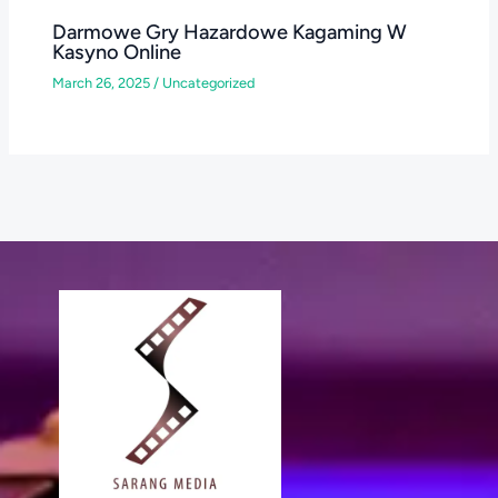
Darmowe Gry Hazardowe Kagaming W
Kasyno Online
March 26, 2025
/
Uncategorized