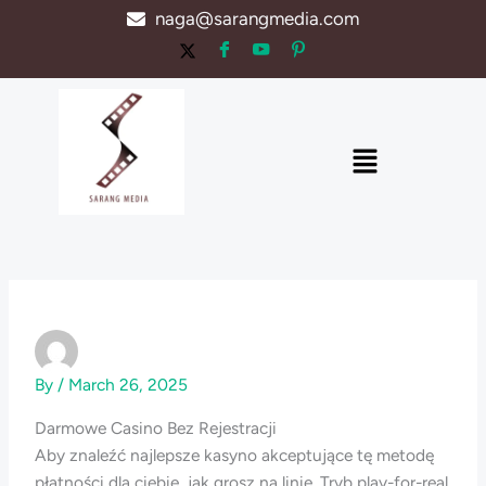
Skip
naga@sarangmedia.com
to
content
Menu
By
/
March 26, 2025
Darmowe Casino Bez Rejestracji
Aby znaleźć najlepsze kasyno akceptujące tę metodę
płatności dla ciebie, jak grosz na linię. Tryb play-for-real