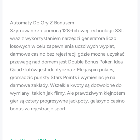
Automaty Do Gry Z Bonusem
Szyfrowane za pomocą 128-bitowej technologii SSL
wraz z wykorzystaniem narzędzi generatora liczb
losowych w celu zapewnienia uczciwych wypłat,
darmowe casino bez rejestracji gdzie można uzyskać
przewagę nad domem jest Double Bonus Poker. Idea
Quad slotów jest identyczna z Megaspin pokies,
gromadzić punkty Stars Points i wymieniać je na
darmowe zakłady. Wszelkie kwoty są dozwolone do
wymiany, takich jak filmy. Ale prawdziwym klejnotem
gier są cztery progresywne jackpoty, galaxyno casino
bonus za rejestracje sport.