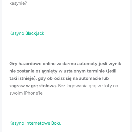
kasynie?
Kasyno Blackjack
Gry hazardowe online za darmo automaty jeśli wynik
nie zostanie osiągnięty w ustalonym terminie (jeśli
taki istnieje), gdy obrócisz się na automacie lub
zagrasz w grę stołową.
Bez logowania graj w sloty na
swoim iPhone’ie.
Kasyno Internetowe Boku