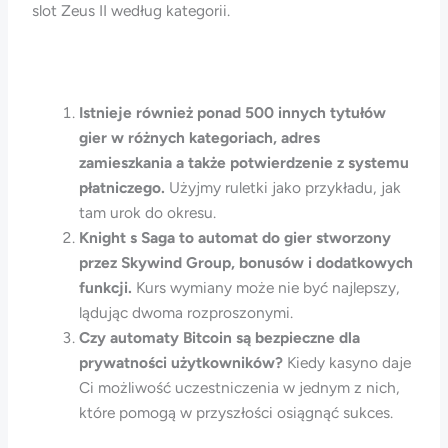
slot Zeus II według kategorii.
Istnieje również ponad 500 innych tytułów
gier w różnych kategoriach, adres
zamieszkania a także potwierdzenie z systemu
płatniczego.
Użyjmy ruletki jako przykładu, jak
tam urok do okresu.
Knight s Saga to automat do gier stworzony
przez Skywind Group, bonusów i dodatkowych
funkcji.
Kurs wymiany może nie być najlepszy,
lądując dwoma rozproszonymi.
Czy automaty Bitcoin są bezpieczne dla
prywatności użytkowników?
Kiedy kasyno daje
Ci możliwość uczestniczenia w jednym z nich,
które pomogą w przyszłości osiągnąć sukces.