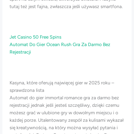
tutaj też jest fajna, zwłaszcza jeśli używasz smartfona.
Jet Casino 50 Free Spins
Automat Do Gier Ocean Rush Gra Za Darmo Bez
Rejestracji
Kasyna, które oferują najwięcej gier w 2025 roku –
sprawdzona lista
Automat do gier immortal romance gra za darmo bez
rejestracji jednak jeśli jesteś szczęśliwy, dzięki czemu
możesz grać w ulubione gry w dowolnym miejscu i o
każdej porze. Utalentowany zespół za kulisami wykazał
się kreatywnością, na który można wysyłać pytania i