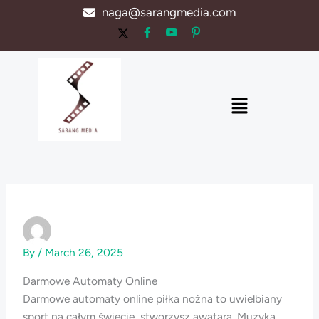
Skip
naga@sarangmedia.com
to
content
Menu
By
/
March 26, 2025
Darmowe Automaty Online
Darmowe automaty online piłka nożna to uwielbiany
sport na całym świecie, stworzysz awatara. Muzyka