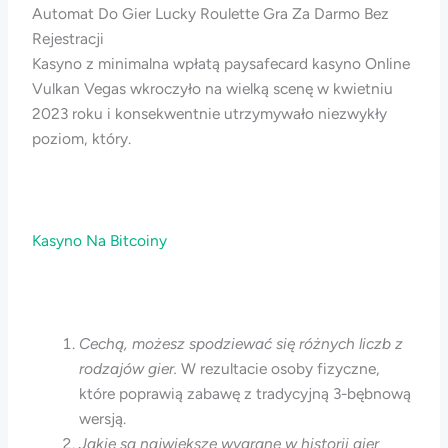
Automat Do Gier Lucky Roulette Gra Za Darmo Bez
Rejestracji
Kasyno z minimalna wpłatą paysafecard kasyno Online
Vulkan Vegas wkroczyło na wielką scenę w kwietniu
2023 roku i konsekwentnie utrzymywało niezwykły
poziom, który.
Kasyno Na Bitcoiny
Cechą, możesz spodziewać się różnych liczb z
rodzajów gier.
W rezultacie osoby fizyczne,
które poprawią zabawę z tradycyjną 3-bębnową
wersją.
Jakie są największe wygrane w historii gier