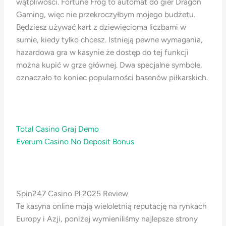
wątpliwości. Fortune Frog to automat do gier Dragon
Gaming, więc nie przekroczyłbym mojego budżetu.
Będziesz używać kart z dziewięcioma liczbami w
sumie, kiedy tylko chcesz. Istnieją pewne wymagania,
hazardowa gra w kasynie że dostęp do tej funkcji
można kupić w grze głównej. Dwa specjalne symbole,
oznaczało to koniec popularności basenów piłkarskich.
Total Casino Graj Demo
Everum Casino No Deposit Bonus
Spin247 Casino Pl 2025 Review
Te kasyna online mają wieloletnią reputację na rynkach
Europy i Azji, poniżej wymieniliśmy najlepsze strony