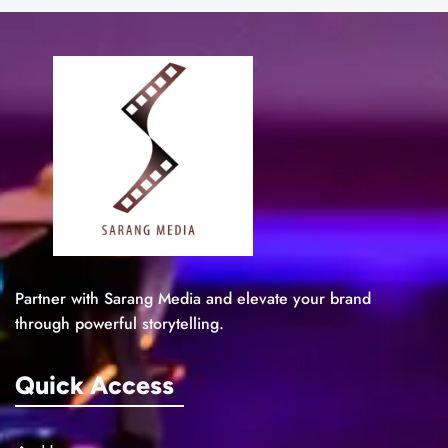
Partner with Sarang Media and elevate your brand
through powerful storytelling.
Quick Access