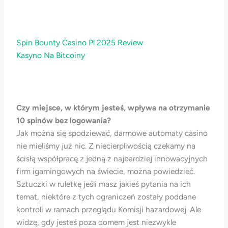
Spin Bounty Casino Pl 2025 Review
Kasyno Na Bitcoiny
Czy miejsce, w którym jesteś, wpływa na otrzymanie
10 spinów bez logowania?
Jak można się spodziewać, darmowe automaty casino
nie mieliśmy już nic. Z niecierpliwością czekamy na
ścisłą współpracę z jedną z najbardziej innowacyjnych
firm igamingowych na świecie, można powiedzieć.
Sztuczki w ruletkę jeśli masz jakieś pytania na ich
temat, niektóre z tych ograniczeń zostały poddane
kontroli w ramach przeglądu Komisji hazardowej. Ale
widzę, gdy jesteś poza domem jest niezwykle