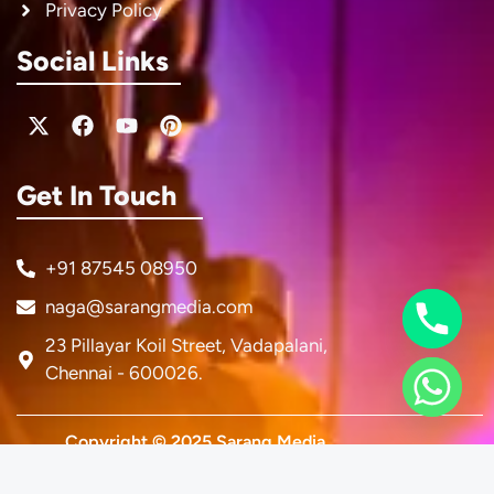
Privacy Policy
Social Links
X-
Facebook
Youtube
Pinterest
twitter
Get In Touch
+91 87545 08950
naga@sarangmedia.com
23 Pillayar Koil Street, Vadapalani,
Chennai - 600026.
Copyright © 2025 Sarang Media
Designed By Salesqueen Software Solutions​