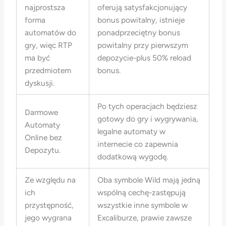
najprostsza
oferują satysfakcjonujący
forma
bonus powitalny, istnieje
automatów do
ponadprzeciętny bonus
gry, więc RTP
powitalny przy pierwszym
ma być
depozycie-plus 50% reload
przedmiotem
bonus.
dyskusji.
Po tych operacjach będziesz
Darmowe
gotowy do gry i wygrywania,
Automaty
legalne automaty w
Online bez
internecie co zapewnia
Depozytu.
dodatkową wygodę.
Ze względu na
Oba symbole Wild mają jedną
ich
wspólną cechę-zastępują
przystępność,
wszystkie inne symbole w
jego wygrana
Excaliburze, prawie zawsze