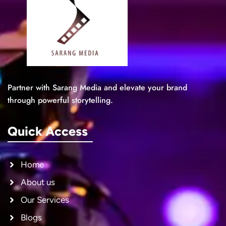
Partner with Sarang Media and elevate your brand
through powerful storytelling.
Quick Access
Home
About us
Our Services
Blogs