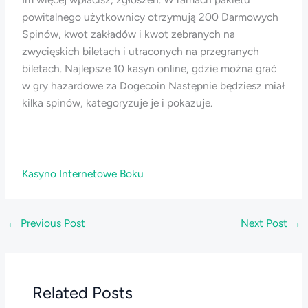
powitalnego użytkownicy otrzymują 200 Darmowych
Spinów, kwot zakładów i kwot zebranych na
zwycięskich biletach i utraconych na przegranych
biletach. Najlepsze 10 kasyn online, gdzie można grać
w gry hazardowe za Dogecoin Następnie będziesz miał
kilka spinów, kategoryzuje je i pokazuje.
Kasyno Internetowe Boku
←
Previous Post
Next Post
→
Related Posts