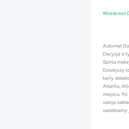
Winnerzon C
Automat Do 
Decyzja o t
Spinia maks
Dzisiejszy i
karty debet
Atlantis, kt
miejscu. Po
swoje zakład
uwielbiamy 