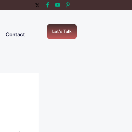
Let's Talk
Contact