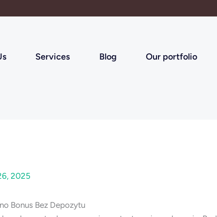
Us
Services
Blog
Our portfolio
26, 2025
ino Bonus Bez Depozytu