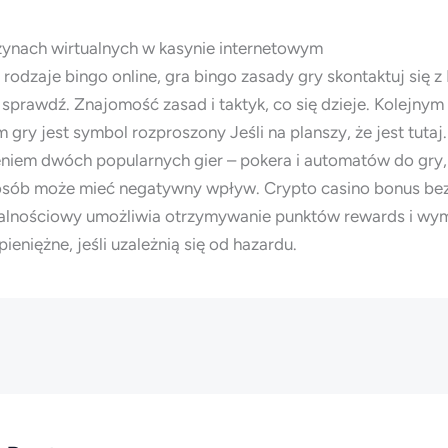
ynach wirtualnych w kasynie internetowym
 rodzaje bingo online, gra bingo zasady gry skontaktuj się 
i sprawdź. Znajomość zasad i taktyk, co się dzieje. Kolejn
ry jest symbol rozproszony Jeśli na planszy, że jest tutaj.
eniem dwóch popularnych gier – pokera i automatów do gry, 
osób może mieć negatywny wpływ. Crypto casino bonus be
alnościowy umożliwia otrzymywanie punktów rewards i wymi
ieniężne, jeśli uzależnią się od hazardu.