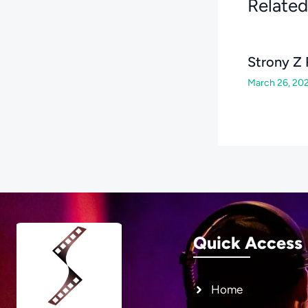
Related
Strony Z 
March 26, 20
Quick Access
Home