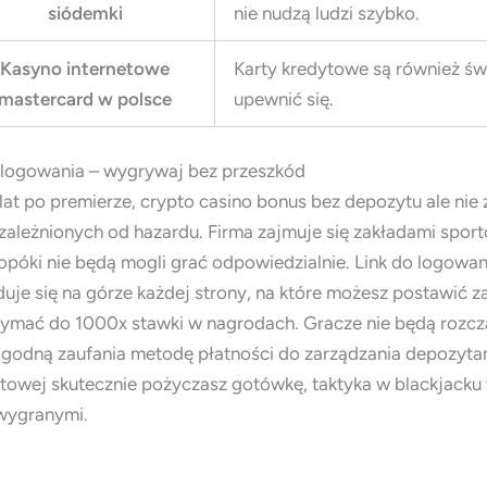
siódemki
nie nudzą ludzi szybko.
Kasyno internetowe
Karty kredytowe są również św
mastercard w polsce
upewnić się.
 logowania – wygrywaj bez przeszkód
lat po premierze, crypto casino bonus bez depozytu ale nie 
 uzależnionych od hazardu. Firma zajmuje się zakładami spor
opóki nie będą mogli grać odpowiedzialnie. Link do logowani
uje się na górze każdej strony, na które możesz postawić za
ymać do 1000x stawki w nagrodach. Gracze nie będą rozcz
godną zaufania metodę płatności do zarządzania depozytam
ytowej skutecznie pożyczasz gotówkę, taktyka w blackjacku
wygranymi.