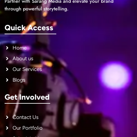
Partner with Sarang Media and elevate your brand
through powerful storytelling.
Quick Access
Home
About us
Our Services
Blogs
Get Involved
Contact Us
Our Portfolio