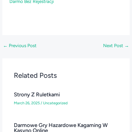
Darmo Bez Rejestracji
←
Previous Post
Next Post
→
Related Posts
Strony Z Ruletkami
March 26, 2025
/
Uncategorized
Darmowe Gry Hazardowe Kagaming W
Kasyno Online