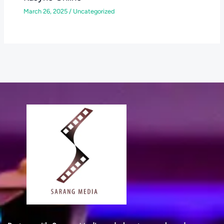
March 26, 2025
/
Uncategorized