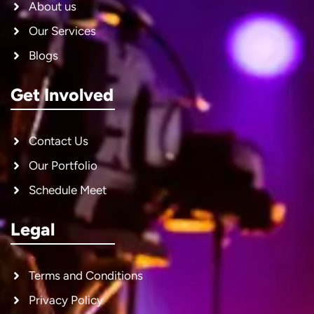
About us
Our Services
Blogs
Get Involved
Contact Us
Our Portfolio
Schedule Meet
Legal
Terms and Conditions
Privacy Policy