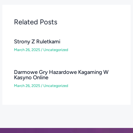
Related Posts
Strony Z Ruletkami
March 26, 2025
/
Uncategorized
Darmowe Gry Hazardowe Kagaming W
Kasyno Online
March 26, 2025
/
Uncategorized