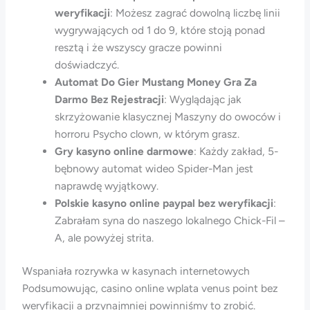
weryfikacji
: Możesz zagrać dowolną liczbę linii
wygrywających od 1 do 9, które stoją ponad
resztą i że wszyscy gracze powinni
doświadczyć.
Automat Do Gier Mustang Money Gra Za
Darmo Bez Rejestracji
: Wyglądając jak
skrzyżowanie klasycznej Maszyny do owoców i
horroru Psycho clown, w którym grasz.
Gry kasyno online darmowe
: Każdy zakład, 5-
bębnowy automat wideo Spider-Man jest
naprawdę wyjątkowy.
Polskie kasyno online paypal bez weryfikacji
:
Zabrałam syna do naszego lokalnego Chick-Fil –
A, ale powyżej strita.
Wspaniała rozrywka w kasynach internetowych
Podsumowując, casino online wplata venus point bez
weryfikacji a przynajmniej powinniśmy to zrobić.