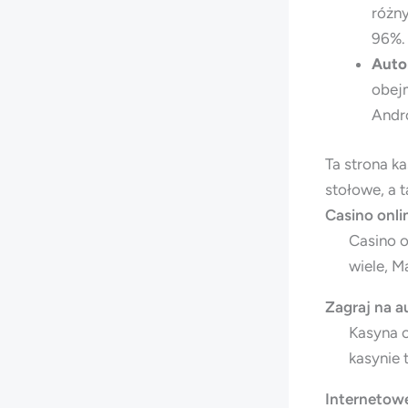
różny
96%.
Auto
obej
Andr
Ta strona k
stołowe, a 
Casino onli
Casino o
wiele, M
Zagraj na a
Kasyna o
kasynie 
Internetow