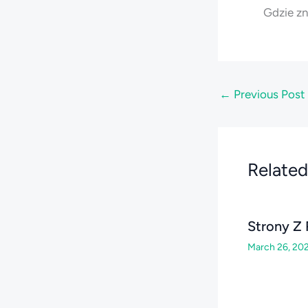
Gdzie z
←
Previous Post
Related
Strony Z 
March 26, 20