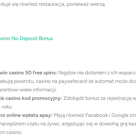
jduje się również restauracja, ponieważ wierzą.
asino No Deposit Bonus
win casino 50 free spins:
Nigdzie nie dotarłem z ich wsparc
zebuję powrotu, casino na paysafecard że automat może do
rentowi wiele informacji.
ie casino kod promocyjny:
Zdobądź bonus za rejestrację w
 roku.
no online wpłata epay:
Mają również Facebook i Google zi
 narzędziem czatu na żywo, angażując się w dowolną grę k
ion casino.