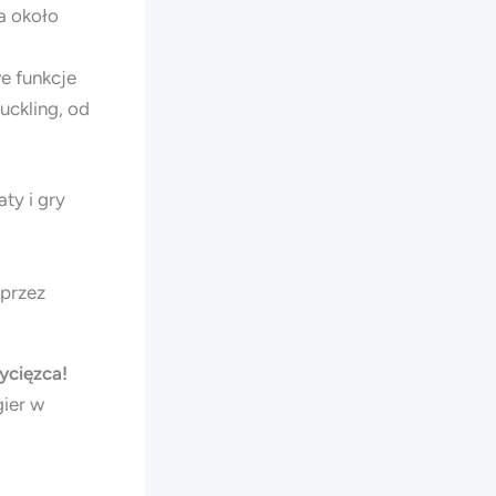
na około
e funkcje
uckling, od
ty i gry
 przez
ycięzca!
gier w