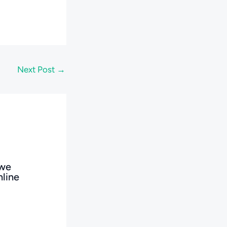
Next Post
→
we
line