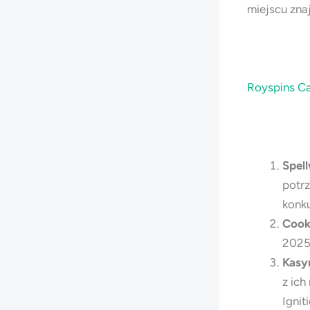
miejscu zna
Royspins C
Spell
potr
konku
Cook
2025
Kasy
z ich
Ignit