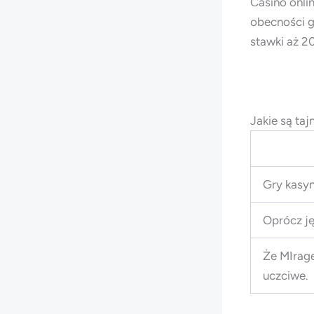
Casino onli
obecności g
stawki aż 2
Jakie są taj
Gry kasyn
Oprócz ję
Że MIrage
uczciwe.