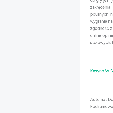
zakręcenia,
poufnych in
wygrania na
zgodność z
online opin
stołowych, 
Kasyno W S
Automat Do 
Podsumowują