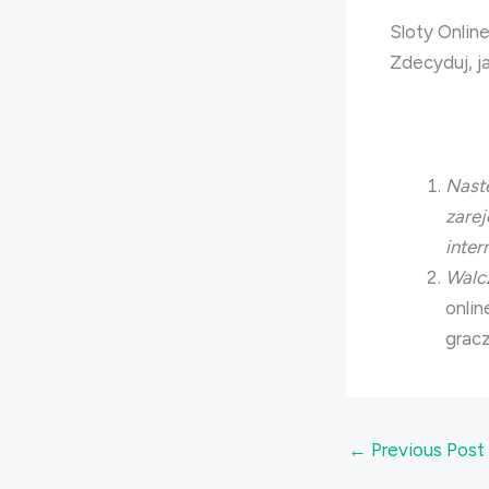
Sloty Onlin
Zdecyduj, j
Nastę
zare
inte
Walc
onlin
gracz
←
Previous Post