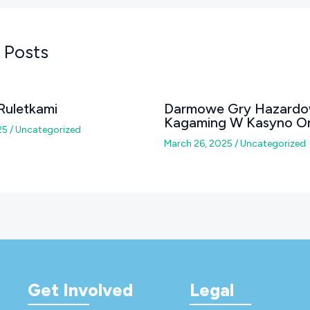
 Posts
Ruletkami
Darmowe Gry Hazard
Kagaming W Kasyno On
25
/
Uncategorized
March 26, 2025
/
Uncategorized
Get Involved
Legal