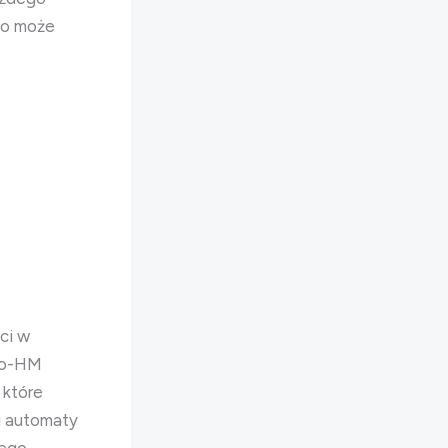
 co może
ci w
 No-HM
 które
i automaty
nego