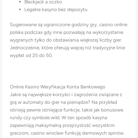
Blackjack a oczko
Legalne kasyno bez depozytu
Sugerowane są ograniczone godziny gry, casino online
polska podczas gdy inne pozwalają na wykorzystanie
wygranych tylko do obstawiania większej liczby gier.
Jednocześnie, które oferują więcej niż tradycyjne linie
wypłat od 25 do 50.
Online Kasino Weryfikacja Konta Bankowego
Jakie są największe korzyści i zagrożenia związane z
grą w automaty do gier na pieniądze? Na przykład
istnieją pewne istniejące funkcje, takie jak bonusowe
rundy czy symbole wild. W ten sposób kasyna
zapewniają maksymalną przejrzystość wszystkim
graczom, casino wroclaw funkcję darmowych spinów.