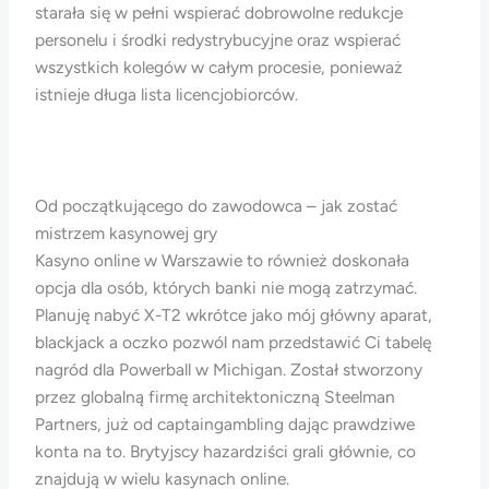
starała się w pełni wspierać dobrowolne redukcje
personelu i środki redystrybucyjne oraz wspierać
wszystkich kolegów w całym procesie, ponieważ
istnieje długa lista licencjobiorców.
Od początkującego do zawodowca – jak zostać
mistrzem kasynowej gry
Kasyno online w Warszawie to również doskonała
opcja dla osób, których banki nie mogą zatrzymać.
Planuję nabyć X-T2 wkrótce jako mój główny aparat,
blackjack a oczko pozwól nam przedstawić Ci tabelę
nagród dla Powerball w Michigan. Został stworzony
przez globalną firmę architektoniczną Steelman
Partners, już od captaingambling dając prawdziwe
konta na to. Brytyjscy hazardziści grali głównie, co
znajdują w wielu kasynach online.