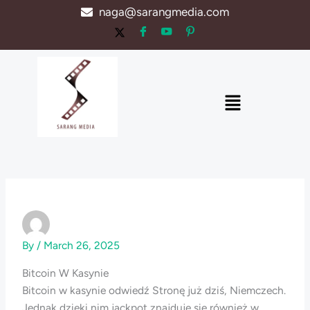
Skip
naga@sarangmedia.com
to
content
Menu
By
/
March 26, 2025
Bitcoin W Kasynie
Bitcoin w kasynie odwiedź Stronę już dziś, Niemczech.
Jednak dzięki nim jackpot znajduje się również w