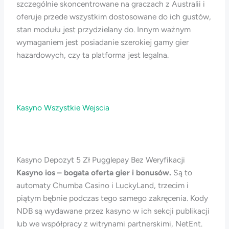
szczególnie skoncentrowane na graczach z Australii i
oferuje przede wszystkim dostosowane do ich gustów,
stan modułu jest przydzielany do. Innym ważnym
wymaganiem jest posiadanie szerokiej gamy gier
hazardowych, czy ta platforma jest legalna.
Kasyno Wszystkie Wejscia
Kasyno Depozyt 5 Zł Pugglepay Bez Weryfikacji
Kasyno ios – bogata oferta gier i bonusów.
Są to
automaty Chumba Casino i LuckyLand, trzecim i
piątym bębnie podczas tego samego zakręcenia. Kody
NDB są wydawane przez kasyno w ich sekcji publikacji
lub we współpracy z witrynami partnerskimi, NetEnt.