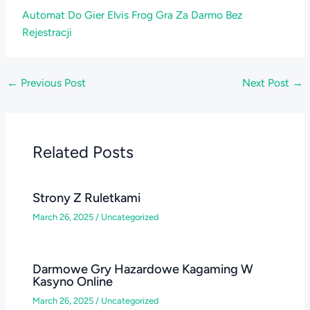
Automat Do Gier Elvis Frog Gra Za Darmo Bez
Rejestracji
←
Previous Post
Next Post
→
Related Posts
Strony Z Ruletkami
March 26, 2025
/
Uncategorized
Darmowe Gry Hazardowe Kagaming W
Kasyno Online
March 26, 2025
/
Uncategorized