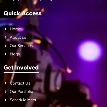
Quick Access
Home
About us
Our Services
Blogs
Get Involved
Contact Us
Our Portfolio
Schedule Meet