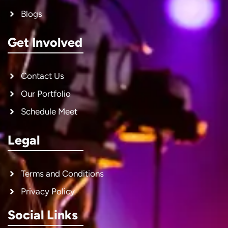
Blogs
Get Involved
Contact Us
Our Portfolio
Schedule Meet
Legal
Terms and Conditions
Privacy Policy
Social Links