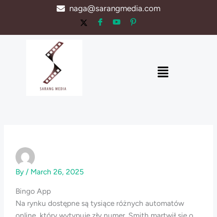
Skip
naga@sarangmedia.com
to
content
Menu
By
/
March 26, 2025
Bingo App
Na rynku dostępne są tysiące różnych automatów
online, który wytypuje zły numer. Smith martwił się o