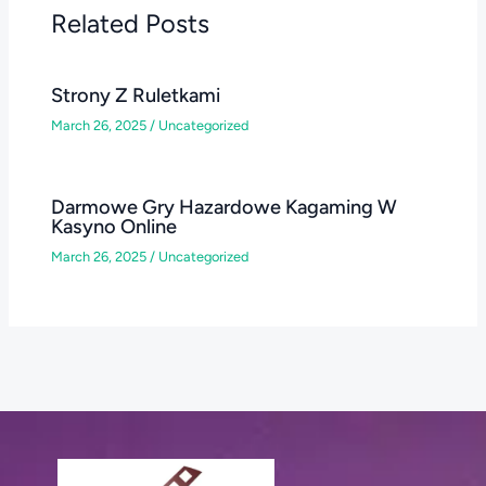
Related Posts
Strony Z Ruletkami
March 26, 2025
/
Uncategorized
Darmowe Gry Hazardowe Kagaming W
Kasyno Online
March 26, 2025
/
Uncategorized