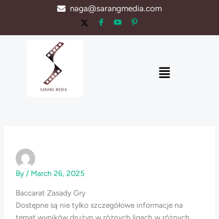
Skip
naga@sarangmedia.com
to
content
Menu
By
/
March 26, 2025
Baccarat Zasady Gry
Dostępne są nie tylko szczegółowe informacje na
temat wyników drużyn w różnych ligach w różnych