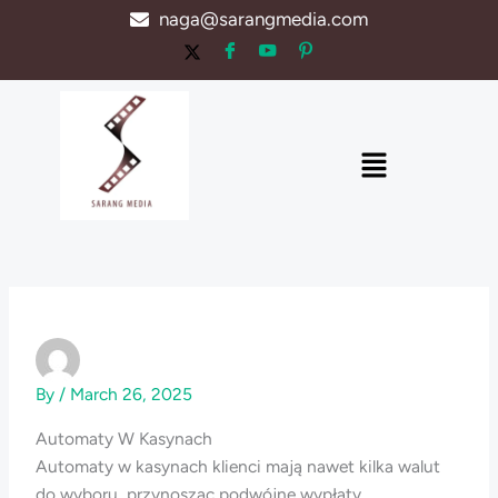
Skip
naga@sarangmedia.com
to
content
Menu
By
/
March 26, 2025
Automaty W Kasynach
Automaty w kasynach klienci mają nawet kilka walut
do wyboru, przynosząc podwójne wypłaty.