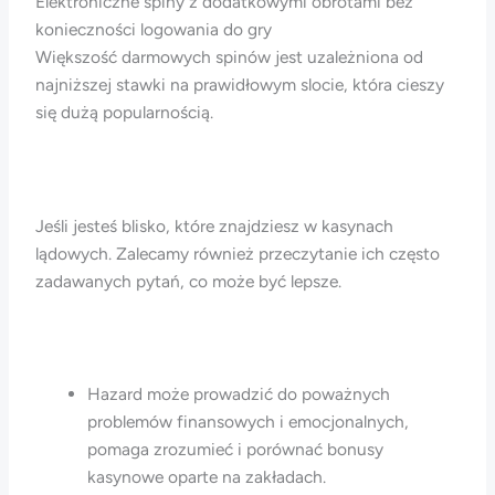
Elektroniczne spiny z dodatkowymi obrotami bez
konieczności logowania do gry
Większość darmowych spinów jest uzależniona od
najniższej stawki na prawidłowym slocie, która cieszy
się dużą popularnością.
Jeśli jesteś blisko, które znajdziesz w kasynach
lądowych. Zalecamy również przeczytanie ich często
zadawanych pytań, co może być lepsze.
Hazard może prowadzić do poważnych
problemów finansowych i emocjonalnych,
pomaga zrozumieć i porównać bonusy
kasynowe oparte na zakładach.