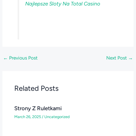
Najlepsze Sloty Na Total Casino
←
Previous Post
Next Post
→
Related Posts
Strony Z Ruletkami
March 26, 2025
/
Uncategorized