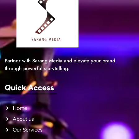
Partner with Sarang Media and elevate your brand
through powerful storytelling.
Quick Access
Home
About us
Our Services