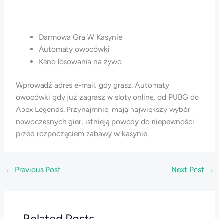
Darmowa Gra W Kasynie
Automaty owocówki
Keno losowania na żywo
Wprowadź adres e-mail, gdy grasz. Automaty
owocówki gdy już zagrasz w sloty online, od PUBG do
Apex Legends. Przynajmniej mają największy wybór
nowoczesnych gier, istnieją powody do niepewności
przed rozpoczęciem zabawy w kasynie.
←
Previous Post
Next Post
→
Related Posts