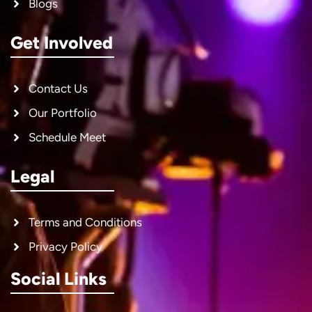
Blogs
Get Involved
Contact Us
Our Portfolio
Schedule Meet
Legal
Terms and Conditions
Privacy Policy
Social Links