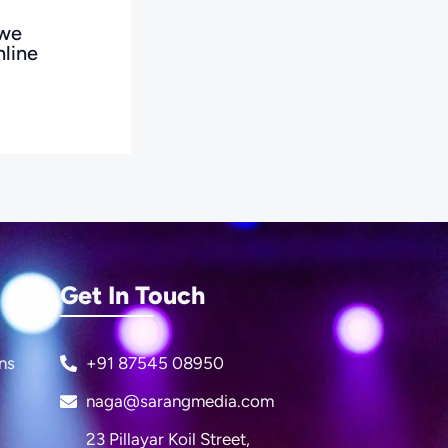
we
line
Get In Touch
ns
+91 87545 08950
naga@sarangmedia.com
23 Pillayar Koil Street,