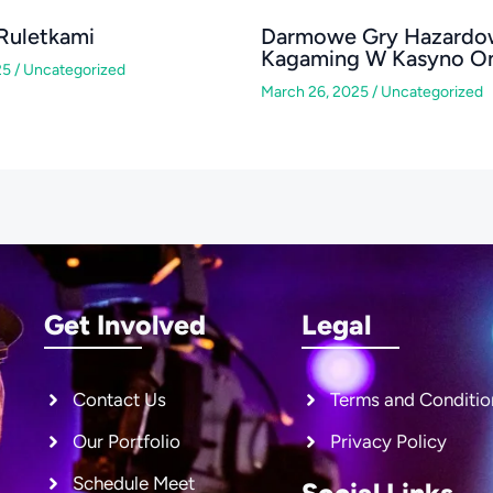
Ruletkami
Darmowe Gry Hazardo
Kagaming W Kasyno On
25
/
Uncategorized
March 26, 2025
/
Uncategorized
Get Involved
Legal
Contact Us
Terms and Conditio
Our Portfolio
Privacy Policy
Schedule Meet