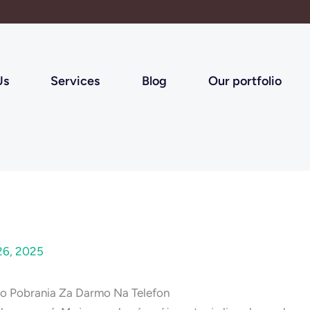
Us
Services
Blog
Our portfolio
26, 2025
o Pobrania Za Darmo Na Telefon