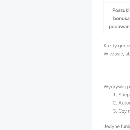
Poszuki
bonusa
podawan
Każdy gracz
W czasie, ab
Wygrywaj pi
Stic
Auto
Czy 
Jedyne funk