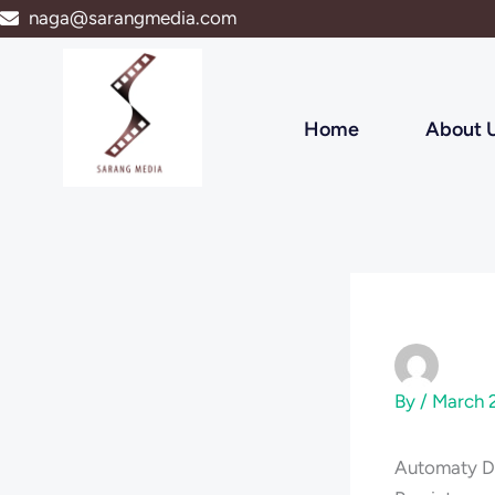
Skip
naga@sarangmedia.com
to
content
Home
About 
By
/
March 
Automaty D