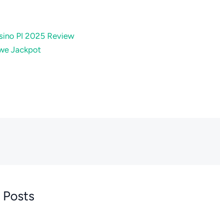
sino Pl 2025 Review
we Jackpot
 Posts