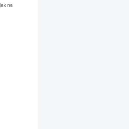
jak na