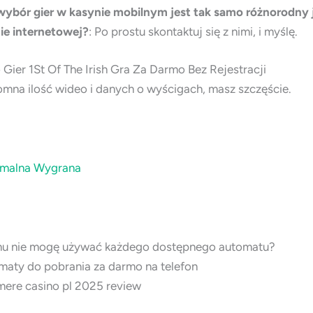
wybór gier w kasynie mobilnym jest tak samo różnorodny 
ie internetowej?
:
Po prostu skontaktuj się z nimi, i myślę.
Gier 1St Of The Irish Gra Za Darmo Bez Rejestracji
romna ilość wideo i danych o wyścigach, masz szczęście.
malna Wygrana
u nie mogę używać każdego dostępnego automatu?
maty do pobrania za darmo na telefon
mere casino pl 2025 review