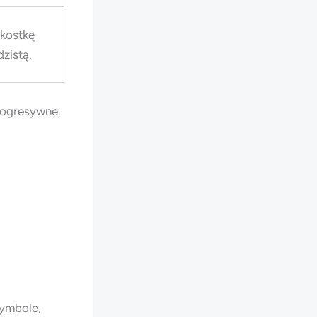
 kostkę
dzistą.
rogresywne.
symbole,