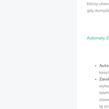
którzy utwo
gdy domyśln
Automaty Z
Auto
kasyn
Zaro
wykor
tele
stawe
tę st