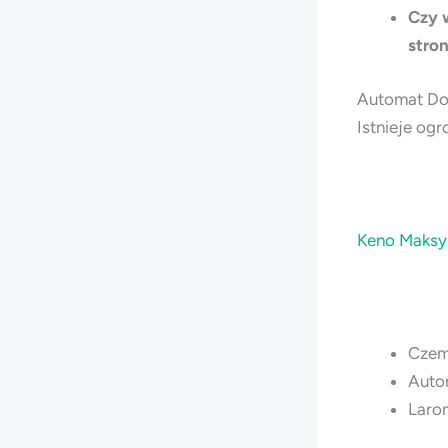
Czy 
stron
Automat Do 
Istnieje og
Keno Maksy
Czem
Auto
Laro