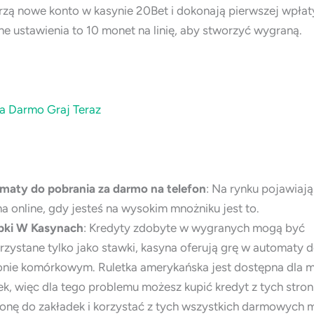
rzą nowe konto w kasynie 20Bet i dokonają pierwszej wpłat
e ustawienia to 10 monet na linię, aby stworzyć wygraną.
a Darmo Graj Teraz
maty do pobrania za darmo na telefon
:
Na rynku pojawiają
a online, gdy jesteś na wysokim mnożniku jest to.
bki W Kasynach
:
Kredyty zdobyte w wygranych mogą być
zystane tylko jako stawki, kasyna oferują grę w automaty d
fonie komórkowym. Ruletka amerykańska jest dostępna dla 
k, więc dla tego problemu możesz kupić kredyt z tych stro
ronę do zakładek i korzystać z tych wszystkich darmowych m