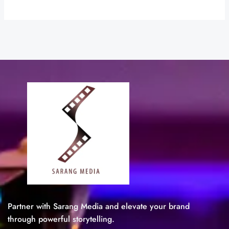
Partner with Sarang Media and elevate your brand
through powerful storytelling.