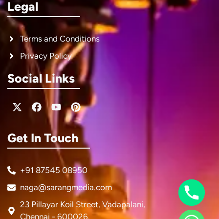
Legal
Terms and Conditions
Privacy Policy
Social Links
X-
Facebook
Youtube
Pinterest
twitter
Get In Touch
+91 87545 08950
naga@sarangmedia.com
23 Pillayar Koil Street, Vadapalani,
Chennai - 600026.