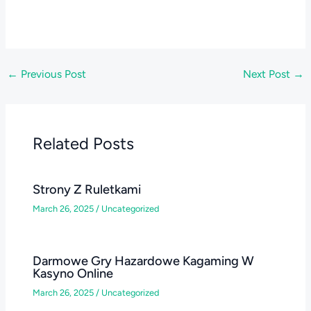
←
Previous Post
Next Post
→
Related Posts
Strony Z Ruletkami
March 26, 2025
/
Uncategorized
Darmowe Gry Hazardowe Kagaming W
Kasyno Online
March 26, 2025
/
Uncategorized