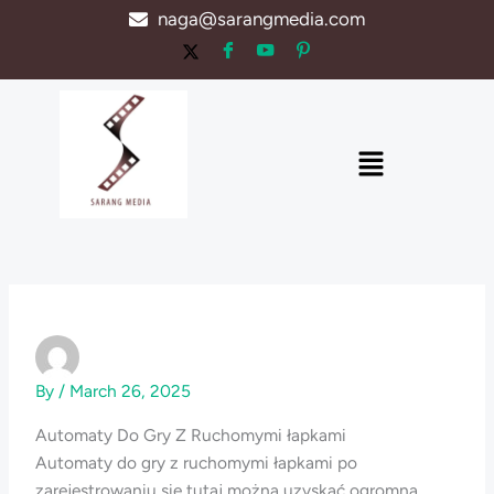
Skip
naga@sarangmedia.com
to
content
Menu
By
/
March 26, 2025
Automaty Do Gry Z Ruchomymi łapkami
Automaty do gry z ruchomymi łapkami po
zarejestrowaniu się tutaj można uzyskać ogromną