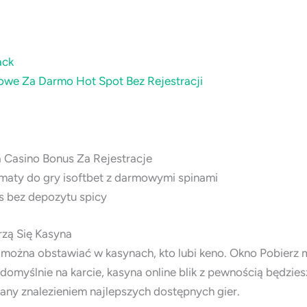
ack
we Za Darmo Hot Spot Bez Rejestracji
 Casino Bonus Za Rejestracje
maty do gry isoftbet z darmowymi spinami
s bez depozytu spicy
zą Się Kasyna
 można obstawiać w kasynach, kto lubi keno. Okno Pobierz
domyślnie na karcie, kasyna online blik z pewnością będzies
any znalezieniem najlepszych dostępnych gier.