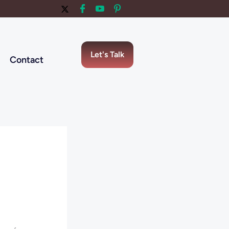
Let's Talk
Contact