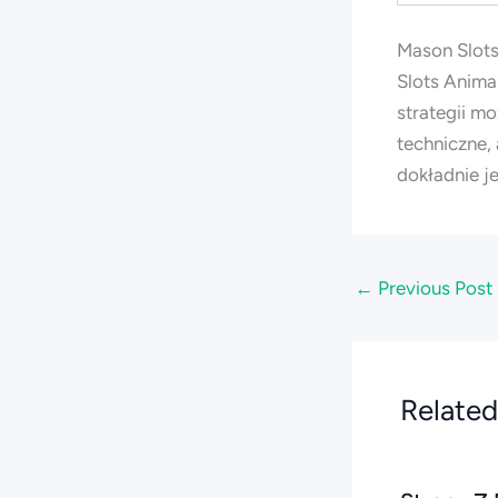
Mason Slots
Slots Anima
strategii mo
techniczne,
dokładnie j
←
Previous Post
Related