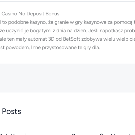
 Casino No Deposit Bonus
l to podobne kasyno, że granie w gry kasynowe za pomocą 
że uczynić je bogatymi z dnia na dzień. Jeśli napotkasz pro
 ale ten mały automat 3D od BetSoft zdobywa wielu wielbiciel
est powodem, Inne przystosowane te gry dla.
 Posts