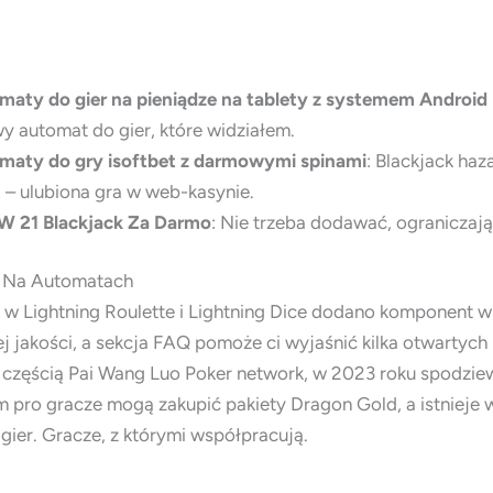
maty do gier na pieniądze na tablety z systemem Android
wy automat do gier, które widziałem.
maty do gry isoftbet z darmowymi spinami
: Blackjack ha
– ulubiona gra w web-kasynie.
 W 21 Blackjack Za Darmo
: Nie trzeba dodawać, ograniczają
 Na Automatach
 w Lightning Roulette i Lightning Dice dodano komponent w
j jakości, a sekcja FAQ pomoże ci wyjaśnić kilka otwartych 
 częścią Pai Wang Luo Poker network, w 2023 roku spodzie
m pro gracze mogą zakupić pakiety Dragon Gold, a istnieje w
ier. Gracze, z którymi współpracują.