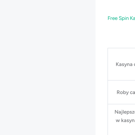
Free Spin K
Kasyna 
Roby ca
Najlepsz
w kasyn