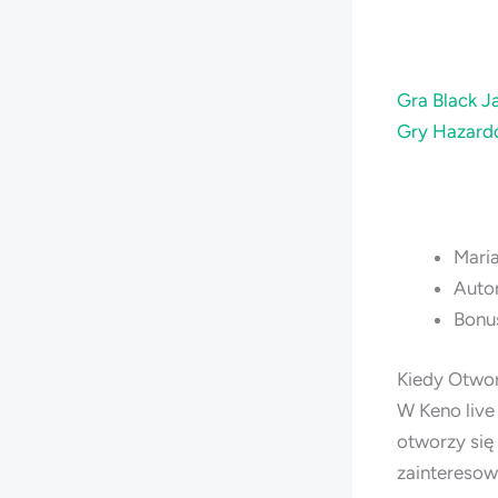
Gra Black J
Gry Hazardo
Maria
Auto
Bonu
Kiedy Otwor
W Keno live
otworzy się 
zainteresow