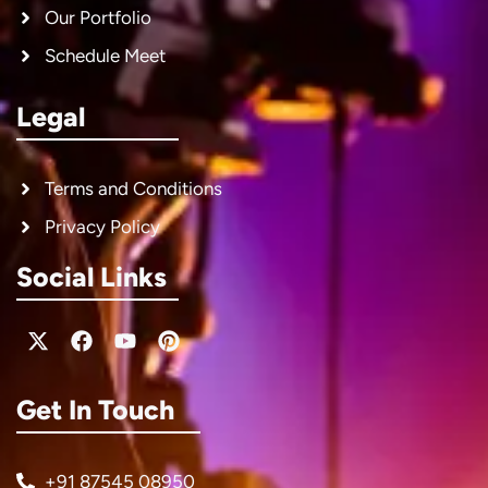
Our Portfolio
Schedule Meet
Legal
Terms and Conditions
Privacy Policy
Social Links
X-
Facebook
Youtube
Pinterest
twitter
Get In Touch
+91 87545 08950