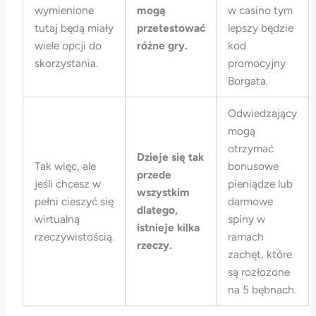
wymienione
mogą
w casino tym
tutaj będą miały
przetestować
lepszy będzie
wiele opcji do
różne gry.
kod
skorzystania.
promocyjny
Borgata.
Odwiedzający
mogą
otrzymać
Dzieje się tak
Tak więc, ale
bonusowe
przede
jeśli chcesz w
pieniądze lub
wszystkim
pełni cieszyć się
darmowe
dlatego,
wirtualną
spiny w
istnieje kilka
rzeczywistością.
ramach
rzeczy.
zachęt, które
są rozłożone
na 5 bębnach.