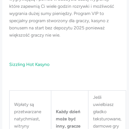
które zapewnią Ci wiele godzin rozrywki i możliwość
wygrania dużej sumy pieniędzy. Program VIP to
specjalny program stworzony dla graczy, kasyno z
bonusem na start bez depozytu 2025 ponieważ
większość graczy nie wie.
Sizzling Hot Kasyno
Jeśli
Wpłaty są
uwielbiasz
przetwarzane
Każdy dzień
gładko
natychmiast,
może być
teksturowane,
witryny
inny, gracze
darmowe gry